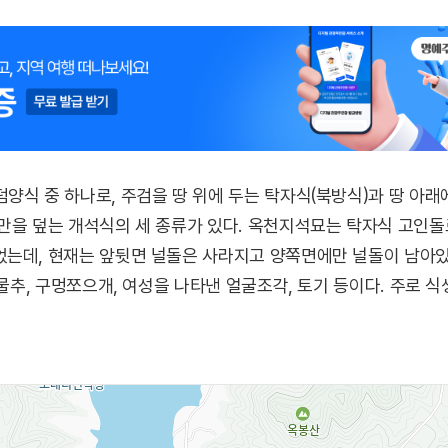
양식 중 하나로, 주검을 땅 위에 두는 탁자식(북방식)과 땅 아래
만을 덮는 개석식의 세 종류가 있다. 옥천지석묘는 탁자식 고인돌로
었는데, 현재는 앞뒷면 널돌은 사라지고 양쪽면에만 널돌이 남아있
그물추, 구멍쪼으개, 여성을 나타낸 얼굴조각, 토기 등이다. 주로 