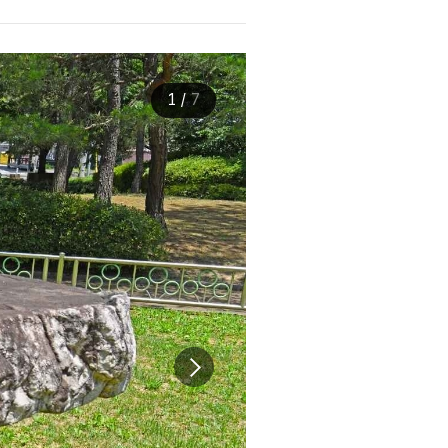
1
/
7