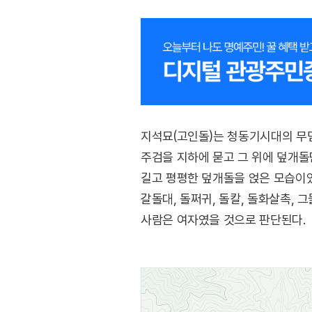
지석묘(고인돌)는 청동기시대의 무덤
주검을 지하에 묻고 그 위에 덮개돌
길고 평평한 덮개돌을 얹은 모습이
갈돌대, 돌쩌귀, 돌칼, 돌화살촉, 
사람은 여자였을 것으로 판단된다.