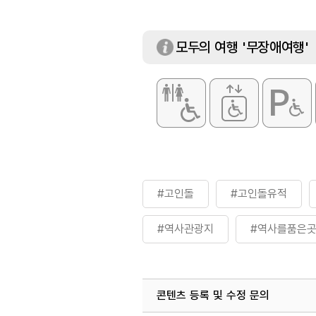
모두의 여행 '무장애여행'
#고인돌
#고인돌유적
#역사관광지
#역사를품은
#역사유적
#역사유적지
콘텐츠 등록 및 수정 문의
#충청북도기념물