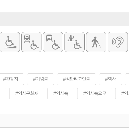
#관광지
#기념물
#석탄리고인돌
#역사
곳
#역사문화재
#역사속
#역사속으로
#역
#역사이야기
#역사탐방
#역사탐험
#옥천석