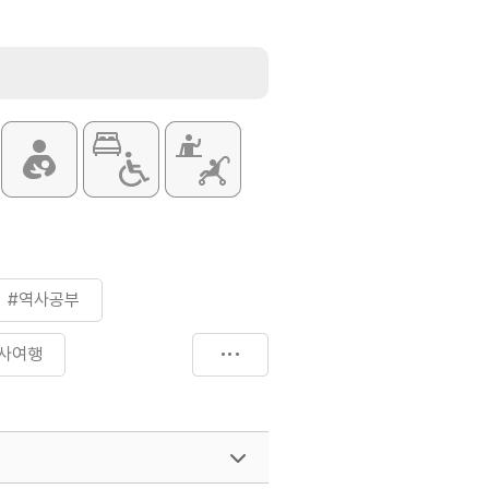
#역사공부
사여행
탄리고인돌