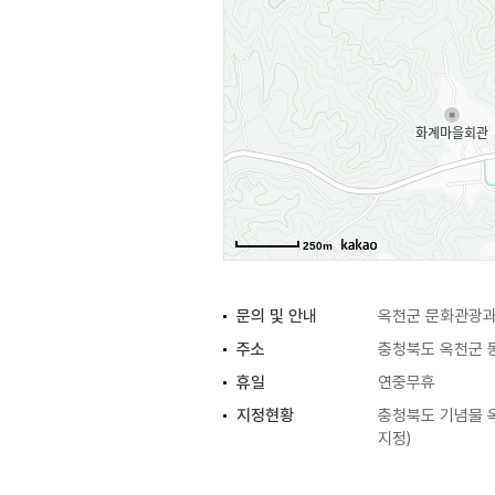
250m
문의 및 안내
옥천군 문화관광과 
주소
충청북도 옥천군 동
휴일
연중무휴
지정현황
충청북도 기념물 옥
지정)