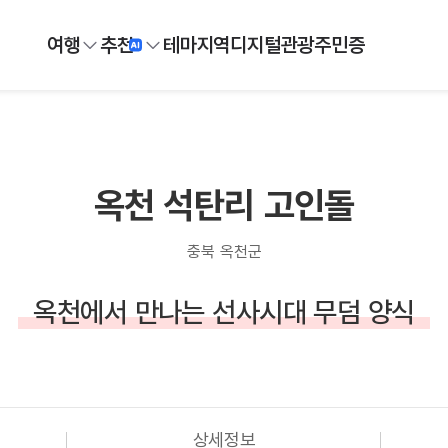
여행
추천
테마
지역
디지털
관광주민증
옥천 석탄리 고인돌
충북 옥천군
옥천에서 만나는 선사시대 무덤 양식
상세정보