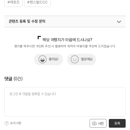
#레포츠
#젠스필드CC
콘텐츠 등록 및 수정 문의
국내디지털마케팅팀
033-813-3500
해당 여행지가 마음에 드시나요?
평가를 해주시면 개인화 추천 시 활용하여 최적의 여행지를 추천해 드리겠습니다.
좋아요!
별로예요
댓글
(
0
건)
유의사항
등록
사진