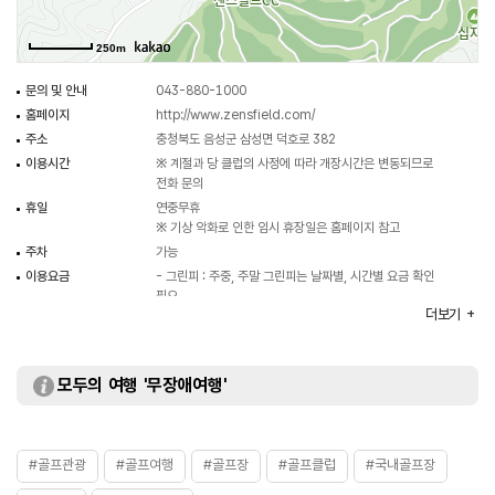
250m
문의 및 안내
043-880-1000
홈페이지
http://www.zensfield.com/
주소
충청북도 음성군 삼성면 덕호로 382
이용시간
※ 계절과 당 클럽의 사정에 따라 개장시간은 변동되므로
전화 문의
휴일
연중무휴
※ 기상 악화로 인한 임시 휴장일은 홈페이지 참고
주차
가능
이용요금
- 그린피 : 주중, 주말 그린피는 날짜별, 시간별 요금 확인
필요
더보기
- 카트비 100,000원
- 캐디피 80,000원~160,000원
※ 이용요금은 변동 될 수 있으므로 홈페이지 참조 또는 전화
문의 요망
모두의 여행 '무장애여행'
주요시설
안전시설 설비사항
- 안전요원 / 상비약·의무대 / 소방시설
#골프관광
#골프여행
#골프장
#골프클럽
#국내골프장