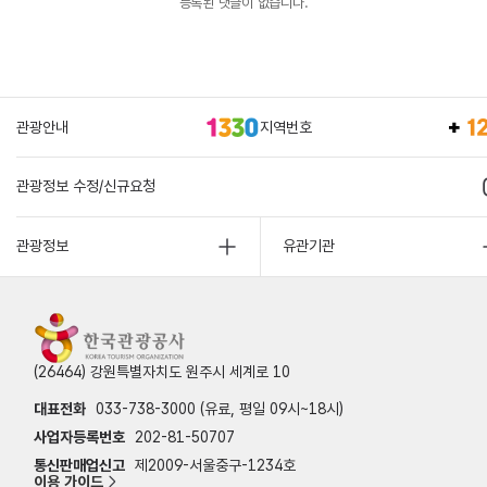
등록된 댓글이 없습니다.
관광안내
지역번호
관광정보 수정/신규요청
관광정보
유관기관
(26464) 강원특별자치도 원주시 세계로 10
대표전화
033-738-3000 (유료, 평일 09시~18시)
사업자등록번호
202-81-50707
통신판매업신고
제2009-서울중구-1234호
이용 가이드