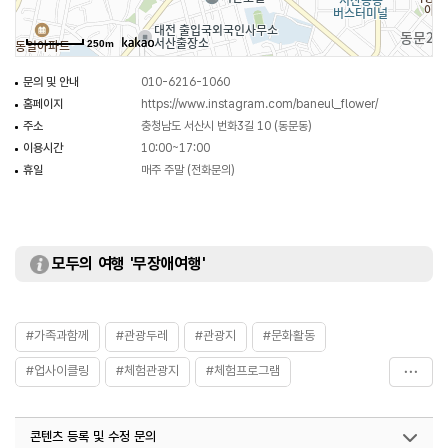
직접 제작하고 자수도 놓을 수 있는 1대 1 수공예 체험프로그램. 천을 선택하는
것에서부터 디자인, 실 선택까지 자유롭게 나만의 상품 제작 가능.
250m
문의 및 안내
010-6216-1060
홈페이지
https://www.instagram.com/baneul_flower/
주소
충청남도 서산시 번화3길 10 (동문동)
이용시간
10:00~17:00
휴일
매주 주말 (전화문의)
모두의 여행 '무장애여행'
#가족과함께
#관광두레
#관광지
#문화활동
#업사이클링
#체험관광지
#체험프로그램
#충청_관광두레
#친구와함께
콘텐츠 등록 및 수정 문의