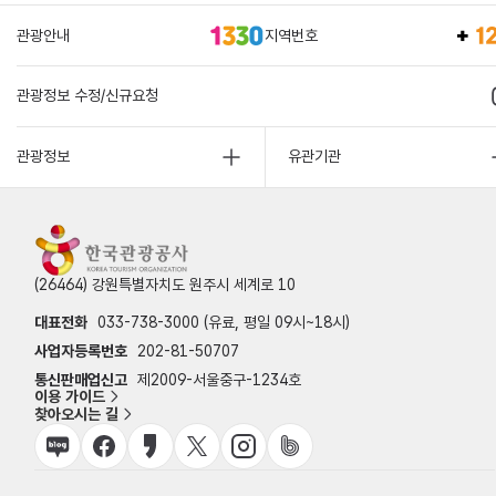
관광안내
지역번호
관광정보 수정/신규요청
관광정보
유관기관
(26464) 강원특별자치도 원주시 세계로 10
대표전화
033-738-3000 (유료, 평일 09시~18시)
사업자등록번호
202-81-50707
통신판매업신고
제2009-서울중구-1234호
이용 가이드
찾아오시는 길