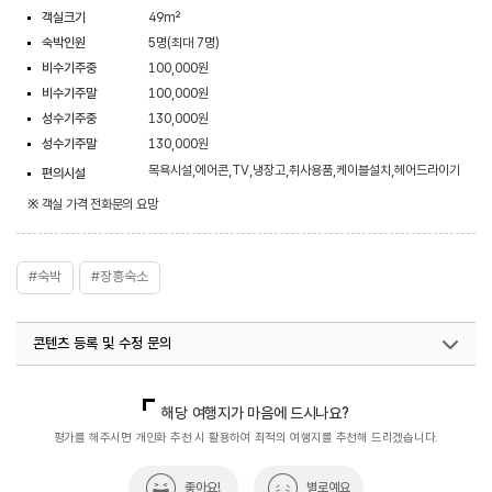
객실크기
49m²
숙박인원
5명(최대 7명)
비수기주중
100,000원
비수기주말
100,000원
성수기주중
130,000원
성수기주말
130,000원
목욕시설,에어콘,TV,냉장고,취사용품,케이블설치,헤어드라이기
편의시설
※ 객실 가격 전화문의 요망
#숙박
#장흥숙소
콘텐츠 등록 및 수정 문의
국내디지털마케팅팀
033-813-3500
해당 여행지가 마음에 드시나요?
평가를 해주시면 개인화 추천 시 활용하여 최적의 여행지를 추천해 드리겠습니다.
좋아요!
별로예요