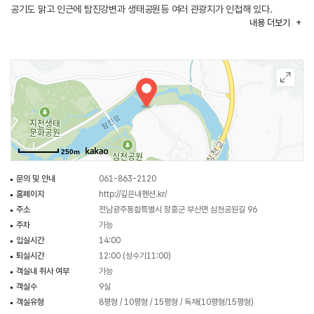
공기도 맑고 인근에 탐진강변과 생태공원등 여러 관광지가 인접해 있다.
내용
더보기
펜션 한쪽에 마련된 벤치에 앉아 있으면 물소리밖에 들리는 것이 없을 정도로
조용하고 운치 있는, 그리고 주위의 경치 또한 일품인 편안한 곳이다. 깨끗하고
편안한 시설에서 아름다운 자연을 느끼는 낭만과 여유를 갖고 즐겁고 행복한
시간을 보낼 수 있다.
250m
문의 및 안내
061-863-2120
홈페이지
http://깊은내펜션.kr/
주소
전남광주통합특별시 장흥군 부산면 심천공원길 96
주차
가능
입실시간
14:00
퇴실시간
12:00 (성수기11:00)
객실내 취사 여부
가능
객실수
9실
객실유형
8평형 / 10평형 / 15평형 / 독채(10평형/15평형)