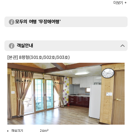
규모
본관(3층) / 독채(1층)
더보기
모두의 여행 '무장애여행'
객실안내
[본관] 8평형(301호/302호/303호)
객실크기
26m²