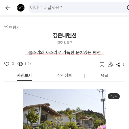
여행지
깊은내펜션
광주 장흥군
물소리와 새소리로 가득한 운치있는 펜션
0
1.2K
1
사진보기
상세정보
댓글
1
/
4