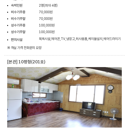
숙박인원
2명(최대 4명)
비수기주중
70,000원
비수기주말
70,000원
성수기주중
100,000원
성수기주말
100,000원
목욕시설,에어콘,TV,냉장고,취사용품,케이블설치,헤어드라이기
편의시설
※ 객실 가격 전화문의 요망
[본관] 10평형(201호)