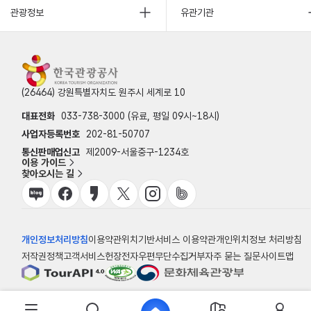
관광정보
유관기관
(26464) 강원특별자치도 원주시 세계로 10
대표전화
033-738-3000 (유료, 평일 09시~18시)
사업자등록번호
202-81-50707
통신판매업신고
제2009-서울중구-1234호
이용 가이드
찾아오시는 길
개인정보처리방침
이용약관
위치기반서비스 이용약관
개인위치정보 처리방침
저작권정책
고객서비스헌장
전자우편무단수집거부
자주 묻는 질문
사이트맵
© 한국관광공사