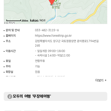
, NGII
250m
문의 및 안내
033-482-3115~6
홈페이지
https://www.foresttrip.go.kr
주소
강원특별자치도 양구군 국토정중앙면 광치령로1794번길
265
이용시간
- 일일개장 09:00~18:00
- 숙박시설 14:00~익일11:00
휴일
연중무휴
주차
가능
화장실
있음
주차요금
- 경차 1,500원~2,000원
더보기
- 소형(15인승 이하 승용차, 1톤 이하 화물차) 2,000원
~3,000원
- 중형(16~35인승 승합차, 1톤 초과~5톤 미만 화물차)
3,000원~4,000원
모두의 여행 '무장애여행'
- 대형(36인승 이상 승합차, 5톤 이상 화물차) 4,000원
~5,000원
입장료
3,000원