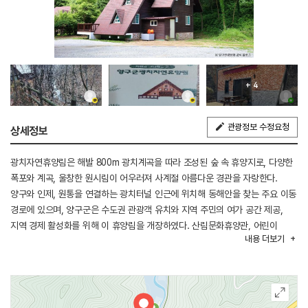
+ 4
관광정보 수정요청
상세정보
광치자연휴양림은 해발 800m 광치계곡을 따라 조성된 숲 속 휴양지로, 다양한
폭포와 계곡, 울창한 원시림이 어우러져 사계절 아름다운 경관을 자랑한다.
양구와 인제, 원통을 연결하는 광치터널 인근에 위치해 동해안을 찾는 주요 이동
경로에 있으며, 양구군은 수도권 관광객 유치와 지역 주민의 여가 공간 제공,
지역 경제 활성화를 위해 이 휴양림을 개장하였다. 산림문화휴양관, 어린이
내용
더보기
놀이터, 족구장, 산책로, 숲 속 모험시설 등 다양한 편의시설이 마련되어 있고,
장애인을 위한 무장애 나눔길도 조성되어 있다. 자연환경과 인공시설이 잘
조화를 이루고 있어 계곡에서 물놀이를 하거나 산책하며 산림욕을 즐기기에
적합하다. 숲 속의 집과 카페도 마련되어 있어 편안한 휴식과 함께 다양한
음식과 음료를 즐길 수 있다.