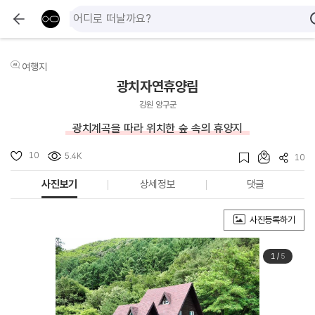
여행지
광치자연휴양림
강원 양구군
광치계곡을 따라 위치한 숲 속의 휴양지
10
5.4K
10
사진보기
상세정보
댓글
사진등록하기
1
/
5