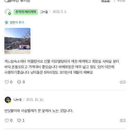
사진 후기만
최신순
추천순
추억의 배지콕콕
그*숲
2025. 3. 1.
방문자 후기
개느암숙소에서 머물렀어요 건물 리모델링되어 깨끗 쾌적해고 회장실 샤워실 분리
바닥.돈돌도되고 가격대비 좋았습니다 바베큐장은 매우 넓고 등도 있어 야간에
사용히기좋습니다 냥이들은 5마리정도 보이는데 애들이 예뻐요
0
0
신고
나*네
2021. 10. 16.
반딧불이와 사슴벌레가 문 앞에서 노는 곳입니다.
0
1
신고