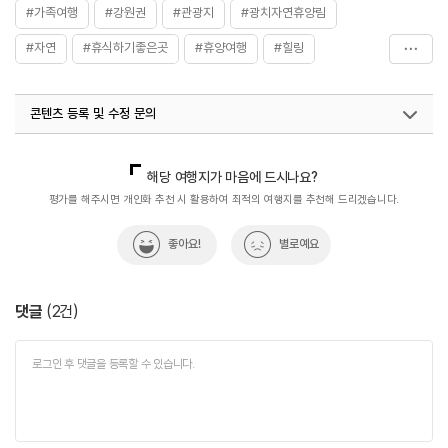
#가족여행
#강원권
#관광지
#광치자연휴양림
시설이용료
- 숙박시설 40,000원~140,000원
#자연
#휴식하기좋은곳
#휴양여행
#힐링
#힐링여행
콘텐츠 등록 및 수정 문의
국내디지털마케팅팀
033-813-3500
해당 여행지가 마음에 드시나요?
평가를 해주시면 개인화 추천 시 활용하여 최적의 여행지를 추천해 드리겠습니다.
좋아요!
별로예요
댓글
(
2
건)