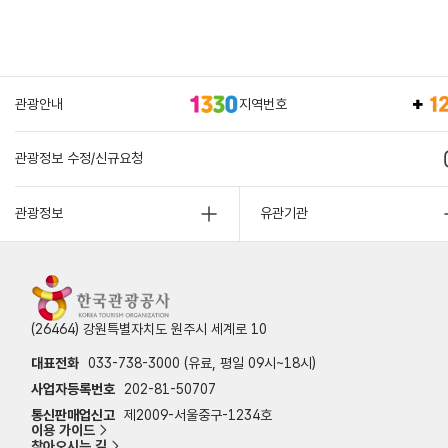
관광안내
지역번호
관광정보 수정/신규요청
관광정보
유관기관
(26464) 강원특별자치도 원주시 세계로 10
대표전화
033-738-3000 (유료, 평일 09시~18시)
사업자등록번호
202-81-50707
통신판매업신고
제2009-서울중구-1234호
이용 가이드
찾아오시는 길