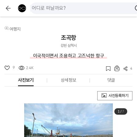
여행지
초곡항
강원 삼척시
이국적이면서 조용하고 고즈넉한 항구
9
2.4K
4
사진보기
상세정보
댓글
사진등록하기
1
/
7