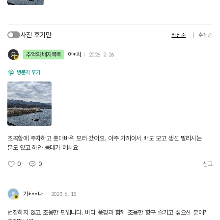
사진 후기만
최신순
추천순
추억의 배지콕콕
어*치
2026. 2. 26.
방문자 후기
초곡항에 주차하고 촛대바위 보러 갔어요. 아주 가까이서 배도 보고 생선 말리시는
분도 있고 하얀 등대가 예뻐요
0
0
신고
기***나
2023. 6. 15.
번잡하지 않고 조용한 편입니다. 바다 풍경과 함께 조용한 항구 즐기고 싶으신 분에게