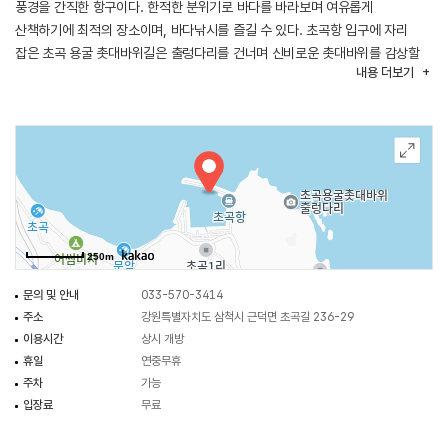
풍경을 간직한 항구이다. 한적한 분위기로 바다를 바라보며 여유롭게
산책하기에 최적의 장소이며, 바다낚시를 즐길 수 있다. 초곡항 입구에 자리
잡은 초곡 용굴 촛대바위길은 출렁다리를 건너며 신비로운 촛대바위를 감상할
내용
더보기
수 있다. 인근에 한국의 나폴리라 불리는 장호항도 함께 관광할 수 있다.
250m
문의 및 안내
033-570-3414
주소
강원특별자치도 삼척시 근덕면 초곡길 236-29
이용시간
상시 개방
휴일
연중무휴
주차
가능
입장료
무료