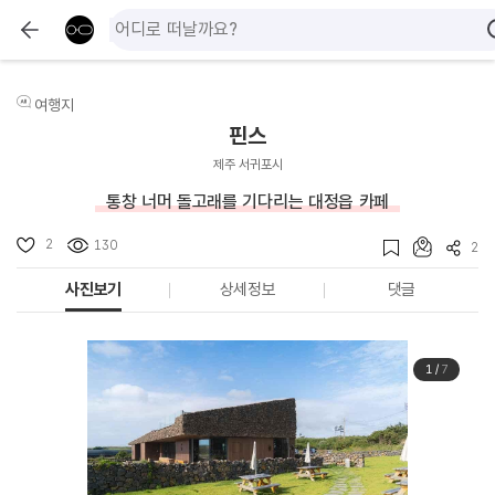
여행지
핀스
제주 서귀포시
통창 너머 돌고래를 기다리는 대정읍 카페
2
130
2
사진보기
상세정보
댓글
1
/
7