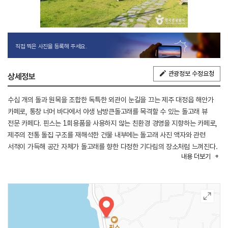
직접 찍은 사진을 등록해 주세요.
관광정보 수정요청
상세정보
수십 개의 돌과 원목을 조합한 독특한 외관이 눈길을 끄는 제주 대정읍 해안가
카페로, 통창 너머 바다에서 야생 남방큰돌고래를 목격할 수 있는 돌고래 뷰
전문 카페다. 핀스는 1회용품을 사용하지 않는 친환경 경영을 지향하는 카페로,
제주의 전통 돌집 구조를 재해석한 건물 내부에는 돌고래 사진 액자와 관련
서적이 가득해 공간 자체가 돌고래를 향한 다정한 기다림의 장소처럼 느껴진다.
내용
더보기
야외 테라스와 옥상에서도 수평선을 조망하며 돌고래의 등장을 기다릴 수
있으며, 돌고래가 나타나면 사장님이 직접 알려주는 것도 이 카페만의 특별한
경험이다. 남방큰돌고래를 모티브로 제작한 시그니처 디저트는 눈과 입을 함께
즐겁게 하는 인기 메뉴다. 인근 송악산·알뜨르비행장과 연계한 서귀포 서쪽 해안
드라이브 코스로 즐기기 좋다.