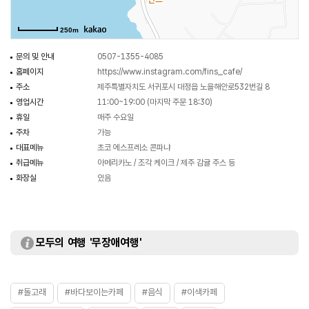
250m
문의 및 안내
0507-1355-4085
홈페이지
https://www.instagram.com/fins_cafe/
주소
제주특별자치도 서귀포시 대정읍 노을해안로532번길 8
영업시간
11:00~19:00 (마지막 주문 18:30)
휴일
매주 수요일
주차
가능
대표메뉴
초코 에스프레소 콘파냐
취급메뉴
아메리카노 / 조각 케이크 / 제주 감귤 주스 등
화장실
있음
모두의 여행 '무장애여행'
#돌고래
#바다보이는카페
#음식
#이색카페