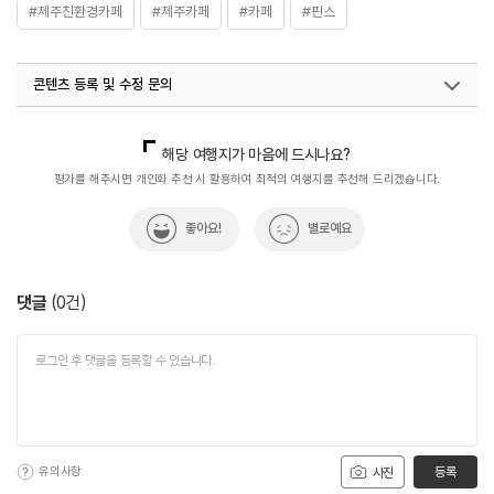
#제주친환경카페
#제주카페
#카페
#핀스
콘텐츠 등록 및 수정 문의
국내디지털마케팅팀
033-813-3500
해당 여행지가 마음에 드시나요?
평가를 해주시면 개인화 추천 시 활용하여 최적의 여행지를 추천해 드리겠습니다.
좋아요!
별로예요
댓글
(
0
건)
유의사항
등록
사진