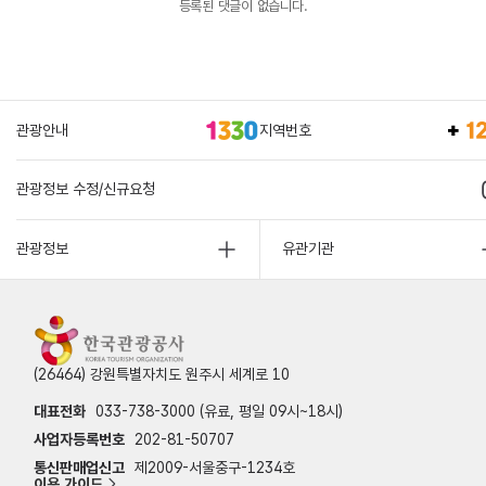
등록된 댓글이 없습니다.
관광안내
지역번호
관광정보 수정/신규요청
관광정보
유관기관
(26464) 강원특별자치도 원주시 세계로 10
대표전화
033-738-3000 (유료, 평일 09시~18시)
사업자등록번호
202-81-50707
통신판매업신고
제2009-서울중구-1234호
이용 가이드