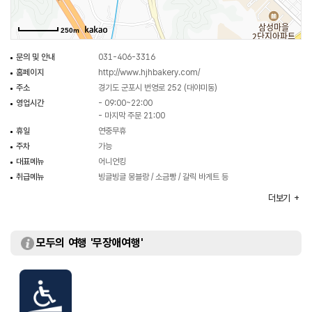
250m
문의 및 안내
031-406-3316
홈페이지
http://www.hjhbakery.com/
주소
경기도 군포시 번영로 252 (대야미동)
영업시간
- 09:00~22:00
- 마지막 주문 21:00
휴일
연중무휴
주차
가능
대표메뉴
어니언킹
취급메뉴
빙글빙글 몽블랑 / 소금빵 / 갈릭 바게트 등
화장실
있음
더보기
모두의 여행 '무장애여행'