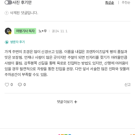
사진 후기만
최신순
추천순
삭제된 댓글입니다.
여행기사 독자
노*우
2024. 11. 1.
방문자 후기
가게 주변의 조경은 많이 신경쓰고 있음. 이름을 내걸은 프랜차이즈답게 빵의 품질과
맛은 보장됨. 언제나 사람이 많은 곳이지만 주말이 되면 빈자리를 찾기가 어려울만큼
사람이 몰림. 감투봉쪽 산길을 통해 육로로 진입하는 방법도 있지만, 산행에 어려움이
있을 경우 필연적으로 차량을 통한 진입을 권장. 다만 앞서 서술한 많은 인파와 맞물려
주차공간이 부족할 수도 있음.
0
0
신고
댓글 더보기