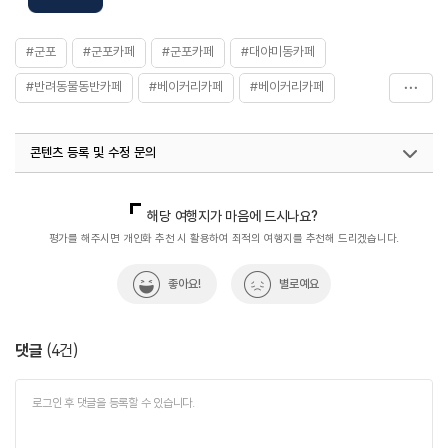
#군포
#군포카페
#군포카페
#대야미동카페
#반려동물동반카페
#베이커리카페
#베이커리카페
#음식
#한옥카페
#한옥카페
콘텐츠 등록 및 수정 문의
국내디지털마케팅팀
033-813-3500
열린관광콘텐츠팀(열린관광-모두의여행)
033-738-3425
해당 여행지가 마음에 드시나요?
평가를 해주시면 개인화 추천 시 활용하여 최적의 여행지를 추천해 드리겠습니다.
좋아요!
별로예요
댓글
(
4
건)