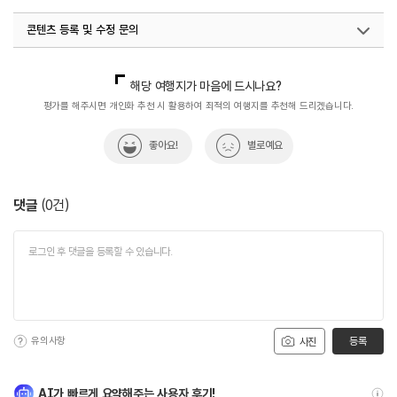
콘텐츠 등록 및 수정 문의
국내디지털마케팅팀
033-813-3500
해당 여행지가 마음에 드시나요?
평가를 해주시면 개인화 추천 시 활용하여 최적의 여행지를 추천해 드리겠습니다.
좋아요!
별로예요
댓글
(
0
건)
유의사항
등록
사진
AI가 빠르게 요약해주는 사용자 후기!