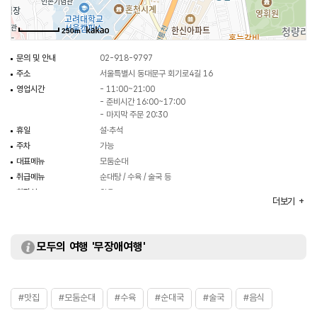
250m
문의 및 안내
02-918-9797
주소
서울특별시 동대문구 회기로4길 16
영업시간
- 11:00~21:00
- 준비시간 16:00~17:00
- 마지막 주문 20:30
휴일
설·추석
주차
가능
대표메뉴
모둠순대
취급메뉴
순대탕 / 수육 / 술국 등
화장실
있음
더보기
모두의 여행 '무장애여행'
#맛집
#모둠순대
#수육
#순대국
#술국
#음식