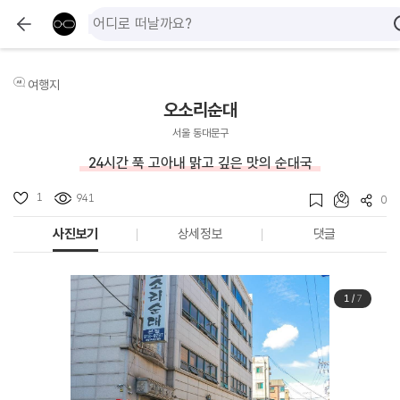
여행지
오소리순대
서울 동대문구
24시간 푹 고아내 맑고 깊은 맛의 순대국
1
941
0
사진보기
상세정보
댓글
1
/
7