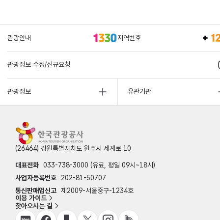
관광안내
지역번호
관광정보 수정/신규요청
관광정보
유관기관
(26464) 강원특별자치도 원주시 세계로 10
대표전화
033-738-3000 (유료, 평일 09시~18시)
사업자등록번호
202-81-50707
통신판매업신고
제2009-서울중구-1234호
이용 가이드
찾아오시는 길