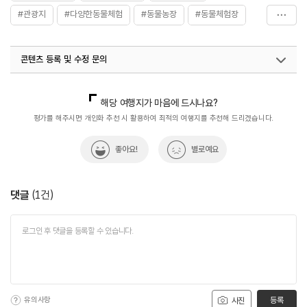
#관광지
#다양한동물체험
#동물농장
#동물체험장
#아이들놀이터
콘텐츠 등록 및 수정 문의
국내디지털마케팅팀
033-813-3500
열린관광콘텐츠팀(열린관광-모두의여행)
033-738-3425
해당 여행지가 마음에 드시나요?
평가를 해주시면 개인화 추천 시 활용하여 최적의 여행지를 추천해 드리겠습니다.
좋아요!
별로예요
댓글
(
1
건)
유의사항
등록
사진