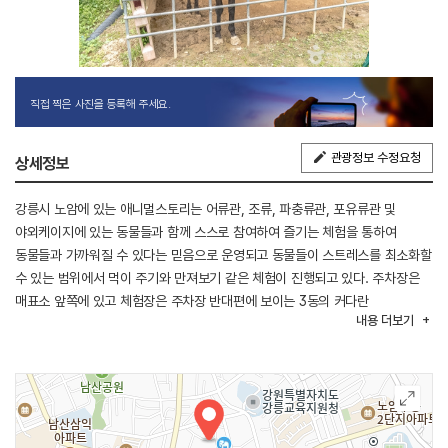
직접 찍은 사진을 등록해 주세요.
관광정보 수정요청
상세정보
강릉시 노암에 있는 애니멀스토리는 어류관, 조류, 파충류관, 포유류관 및
야외케이지에 있는 동물들과 함께 스스로 참여하여 즐기는 체험을 통하여
동물들과 가까워질 수 있다는 믿음으로 운영되고 동물들이 스트레스를 최소화할
수 있는 범위에서 먹이 주기와 만져보기 같은 체험이 진행되고 있다. 주차장은
매표소 앞쪽에 있고 체험장은 주차장 반대편에 보이는 3동의 커다란
내용
더보기
비닐하우스로 가면 된다. 입장료를 내면 기본 먹이 한 세트를 주고 추가로
음료수를 선택하거나 먹이 한 세트 더 선택할 수 있다. 내부는 아늑하고 잘
꾸며져 있는데 무엇보다 아이들의 눈높이에 맞게 있어 성인들이 보기엔 살짝
내려봐야 한다. 실내에는 안녕하고 우렁차게 인사해 주는 앵무새, 눈을 마주치면
쏙 들어가 숨어버리는 프레리독, 어린아이들의 인기 1위인 기니피그가 있다.
야외에는 물고기, 양서류, 말, 닭, 칠면조, 그리고 가장 화려한 날개를 가진