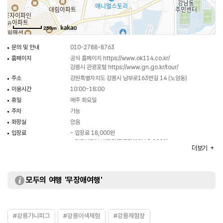
공작새. 그 외에도 북극여우, 토끼와 고양이 등 귀여운 동물들이 함께하고 있고
동물들을 설명해 주는 해설사 선생님도 있어서 모두가 즐겁게 지낼 수 있다.
250m
문의 및 안내
010-2788-8763
홈페이지
공식 홈페이지
https://www.ok114.co.kr/
강릉시 관광포털
https://www.gn.go.kr/tour/
주소
강원특별자치도 강릉시 남부로163번길 14 (노암동)
이용시간
10:00~18:00
휴일
매주 화요일
주차
가능
화장실
있음
입장료
- 입장료 18,000원
- 강릉시민/소방군경/중증장애인 15,000원
더보기
※ 무료 : 24개월 이하 유아
※ 자세한 사항은 홈페이지 참조 및 전화 문의 요망
모두의 여행 '무장애여행'
#강릉기니피그
#강릉이색체험
#강릉체험장