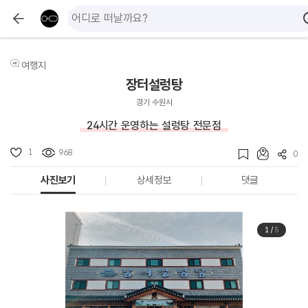
여행지
장터설렁탕
경기 수원시
24시간 운영하는 설렁탕 전문점
1
968
0
사진보기
상세정보
댓글
1
/
5