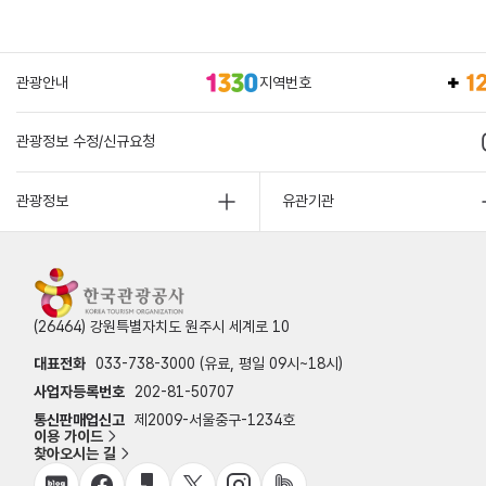
관광안내
지역번호
관광정보 수정/신규요청
관광정보
유관기관
(26464) 강원특별자치도 원주시 세계로 10
대표전화
033-738-3000 (유료, 평일 09시~18시)
사업자등록번호
202-81-50707
통신판매업신고
제2009-서울중구-1234호
이용 가이드
찾아오시는 길