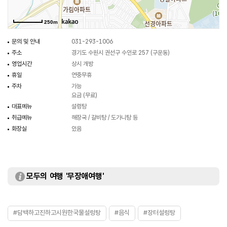
250m
문의 및 안내
031-293-1006
주소
경기도 수원시 권선구 수인로 257 (구운동)
영업시간
상시 개방
휴일
연중무휴
주차
가능
요금 (무료)
대표메뉴
설렁탕
취급메뉴
해장국 / 갈비탕 / 도가니탕 등
화장실
있음
모두의 여행 '무장애여행'
#담백하고진하고시원한국물설렁탕
#음식
#장터설렁탕