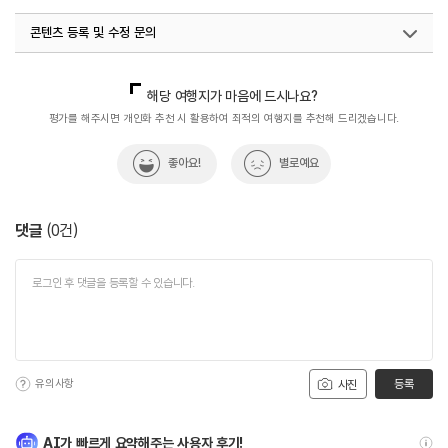
콘텐츠 등록 및 수정 문의
국내디지털마케팅팀
033-813-3500
해당 여행지가 마음에 드시나요?
평가를 해주시면 개인화 추천 시 활용하여 최적의 여행지를 추천해 드리겠습니다.
좋아요!
별로예요
댓글
(
0
건)
유의사항
등록
사진
AI가 빠르게 요약해주는 사용자 후기!