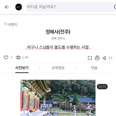
여행지
정혜사(전주)
전북 전주시
비구니 스님들이 불도를 수행하는 사찰
2
6.9K
10
사진보기
상세정보
댓글
1
/
20