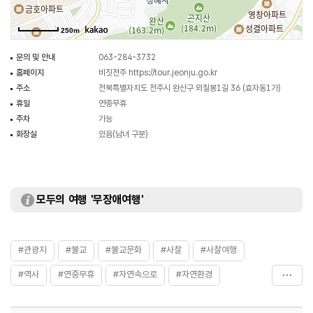
250m
문의 및 안내
063-284-3732
홈페이지
비짓전주
https://tour.jeonju.go.kr
주소
전북특별자치도 전주시 완산구 외칠봉1길 36 (효자동1가)
휴일
연중무휴
주차
가능
화장실
있음(남녀 구분)
모두의 여행 '무장애여행'
#관광지
#불교
#불교문화
#사찰
#사찰여행
#역사
#연중무휴
#자연속으로
#자연환경
#전라권
#전주비구니사찰
#전주사찰
#전주정혜사