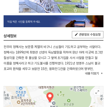
직접 찍은 사진을 등록해 주세요.
관광정보 수정요청
상세정보
전주의 정혜사는 보문종 계열의 비구니 스님들이 기도하고 공부하는 사찰이다.
정혜사는 1899년에 최향관 선생이 득남발원을 위하여 완산 아래 이곳에 조그만
칠성각을 건축한 후 불상을 모시고 그 옆에 초가집을 사서 사찰을 만들고 절
이름을 정혜사라고 하고 기도불사를 진행하였다. 1921년 정명주 스님이 불교
포교의 원력을 세우고 보광전 15칸, 용화전 1칸을 건축하였으며 명부전,
내용
더보기
나한전, 완산선원, 사대천왕문과 아울러 요사채를 건축하여 수행과 포교에
전력을 다했으며, 강원을 설치하여 도제 양성에도 힘을 기울였다. 그 후 백혜명
스님과 현 주지인 정혜일 스님이 중건, 중창불사를 거듭하여 지금의 정혜사의
면모를 갖추게 되었다.