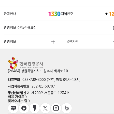
관광안내
지역번호
관광정보 수정/신규요청
관광정보
유관기관
(26464) 강원특별자치도 원주시 세계로 10
대표전화
033-738-3000 (유료, 평일 09시~18시)
사업자등록번호
202-81-50707
통신판매업신고
제2009-서울중구-1234호
이용 가이드
찾아오시는 길