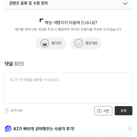
콘텐츠 등록 및 수정 문의
#전통사찰
#정혜사탱화
#종교
#한국불교
#휴식공간
#휴식여행
#휴식하기
#휴식하기좋은곳
국내디지털마케팅팀
033-813-3500
해당 여행지가 마음에 드시나요?
평가를 해주시면 개인화 추천 시 활용하여 최적의 여행지를 추천해 드리겠습니다.
좋아요!
별로예요
댓글
(
0
건)
유의사항
등록
사진
AI가 빠르게 요약해주는 사용자 후기!