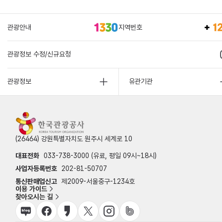
관광안내
지역번호
관광정보 수정/신규요청
관광정보
유관기관
(26464) 강원특별자치도 원주시 세계로 10
대표전화
033-738-3000 (유료, 평일 09시~18시)
사업자등록번호
202-81-50707
통신판매업신고
제2009-서울중구-1234호
이용 가이드
찾아오시는 길