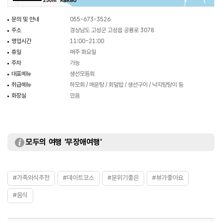
250m
문의 및 안내
055-673-3526
주소
경상남도 고성군 고성읍 공룡로 3078
영업시간
11:00~21:00
휴일
매주 화요일
주차
가능
대표메뉴
생선모듬회
취급메뉴
하모회 / 매운탕 / 회덮밥 / 생선구이 / 낙지탕탕이 등
화장실
있음
모두의 여행 '무장애여행'
#가족외식추천
#데이트코스
#분위기좋은
#뷰가좋아요
#음식