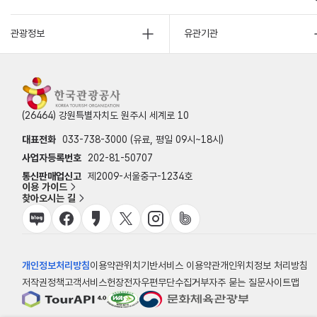
관광정보
유관기관
(26464) 강원특별자치도 원주시 세계로 10
대표전화
033-738-3000 (유료, 평일 09시~18시)
사업자등록번호
202-81-50707
통신판매업신고
제2009-서울중구-1234호
이용 가이드
찾아오시는 길
개인정보처리방침
이용약관
위치기반서비스 이용약관
개인위치정보 처리방침
저작권정책
고객서비스헌장
전자우편무단수집거부
자주 묻는 질문
사이트맵