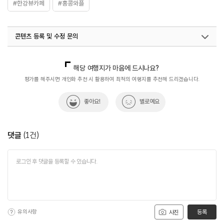
#한강뷰카페
#홍콩와플
콘텐츠 등록 및 수정 문의
국내디지털마케팅팀
033-813-3500
해당 여행지가 마음에 드시나요?
평가를 해주시면 개인화 추천 시 활용하여 최적의 여행지를 추천해 드리겠습니다.
좋아요!
별로예요
댓글
(
1
건)
유의사항
등록
사진