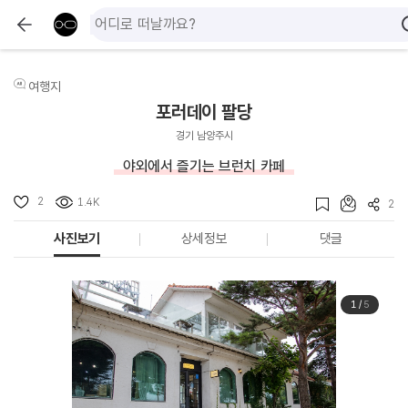
여행지
포러데이 팔당
경기 남양주시
야외에서 즐기는 브런치 카페
2
1.4K
2
사진보기
상세정보
댓글
1
/
5