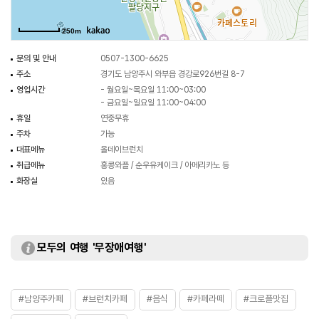
250m
문의 및 안내
0507-1300-6625
주소
경기도 남양주시 와부읍 경강로926번길 8-7
영업시간
- 월요일~목요일 11:00~03:00
- 금요일~일요일 11:00~04:00
휴일
연중무휴
주차
가능
대표메뉴
올데이브런치
취급메뉴
홍콩와플 / 순우유케이크 / 아메리카노 등
화장실
있음
모두의 여행 '무장애여행'
#남양주카페
#브런치카페
#음식
#카페라떼
#크로플맛집