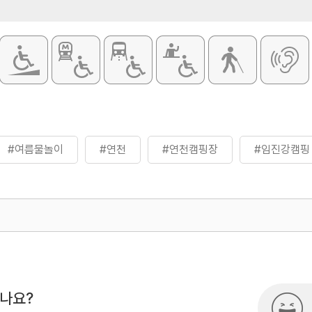
#여름물놀이
#연천
#연천캠핑장
#임진강캠핑
500
시나요?