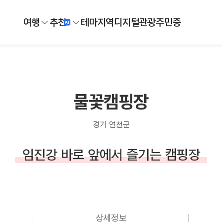
여행
추천
테마
지역
디지털
관광주민증
물꽃캠핑장
경기 연천군
임진강 바로 앞에서 즐기는 캠핑장
상세정보