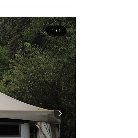
1
/
5