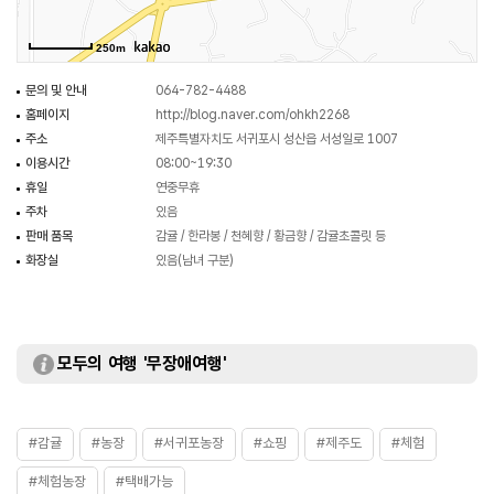
250m
문의 및 안내
064-782-4488
홈페이지
http://blog.naver.com/ohkh2268
주소
제주특별자치도 서귀포시 성산읍 서성일로 1007
이용시간
08:00~19:30
휴일
연중무휴
주차
있음
판매 품목
감귤 / 한라봉 / 천혜향 / 황금향 / 감귤초콜릿 등
화장실
있음(남녀 구분)
모두의 여행 '무장애여행'
#감귤
#농장
#서귀포농장
#쇼핑
#제주도
#체험
#체험농장
#택배가능