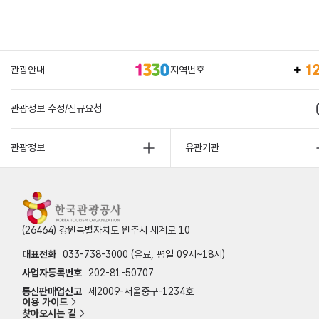
관광안내
지역번호
관광정보 수정/신규요청
관광정보
유관기관
(26464) 강원특별자치도 원주시 세계로 10
대표전화
033-738-3000 (유료, 평일 09시~18시)
사업자등록번호
202-81-50707
통신판매업신고
제2009-서울중구-1234호
이용 가이드
찾아오시는 길