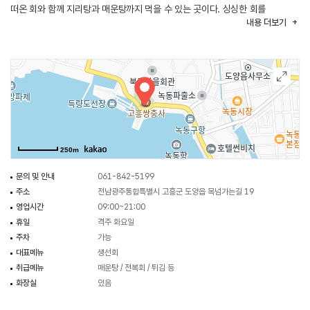
떠온 회와 함께 지리탕과 매운탕까지 먹을 수 있는 곳이다. 싱싱한 회를
내용
더보기
자리에서 바로 먹을 수 있어 많은 관광객에게 인기이다.
250m
문의 및 안내
061-842-5199
주소
전남광주통합특별시 고흥군 도양읍 목넘가는길 19
영업시간
09:00~21:00
휴일
격주 화요일
주차
가능
대표메뉴
생선회
취급메뉴
매운탕 / 전복회 / 튀김 등
화장실
있음