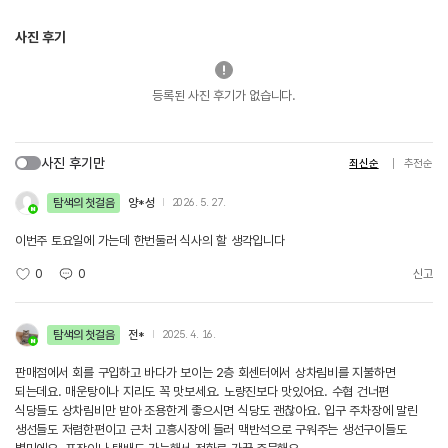
사진 후기
등록된 사진 후기가 없습니다.
사진 후기만
최신순
추천순
탐색의 첫걸음
양*성
2026. 5. 27.
이번주 토요일에 가는데 한번둘러 식사의 할 생각입니다
0
0
신고
탐색의 첫걸음
전*
2025. 4. 16.
판매점에서 회를 구입하고 바다가 보이는 2층 회센터에서 상차림비를 지불하면
되는데요. 매운탕이나 지리도 꼭 맛보세요. 노량진보다 맛있어요. 수협 건너편
식당들도 상차림비만 받아 조용한게 좋으시면 식당도 괜찮아요. 입구 주차장에 말린
생선들도 저렴한편이고 근처 고흥시장에 들러 맥반석으로 구워주는 생선구이들도