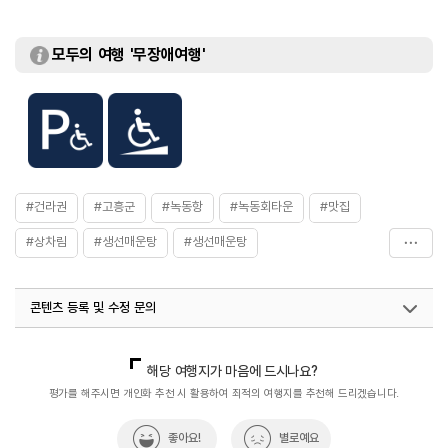
모두의 여행 '무장애여행'
#건라권
#고흥군
#녹동항
#녹동회타운
#맛집
#상차림
#생선매운탕
#생선매운탕
#월간_사진_제보_이벤트
#음식
콘텐츠 등록 및 수정 문의
국내디지털마케팅팀
033-813-3500
열린관광콘텐츠팀(열린관광-모두의여행)
033-738-3425
해당 여행지가 마음에 드시나요?
평가를 해주시면 개인화 추천 시 활용하여 최적의 여행지를 추천해 드리겠습니다.
좋아요!
별로예요