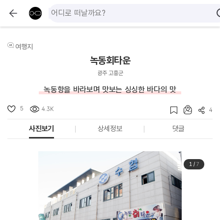
여행지
녹동회타운
광주 고흥군
녹동항을 바라보며 맛보는 싱싱한 바다의 맛
5
4.3K
4
사진보기
상세정보
댓글
1
/
7