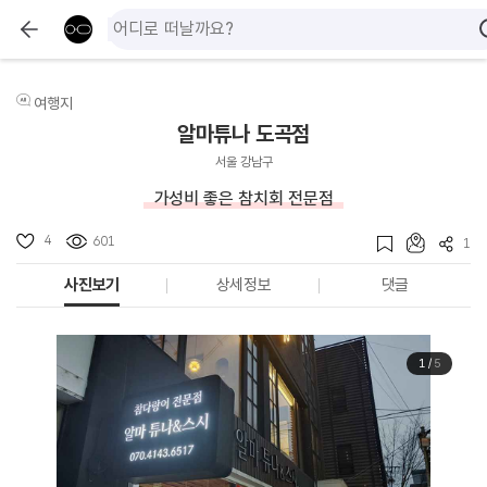
여행지
알마튜나 도곡점
서울 강남구
가성비 좋은 참치회 전문점
4
601
1
사진보기
상세정보
댓글
1
/
5