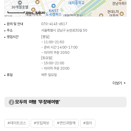
250m
문의 및 안내
070-4143-6517
주소
서울특별시 강남구 논현로30길 50
영업시간
[평일]
- 11:00~21:50
- 준비 시간 14:00~17:00
- 마지막 주문 20:50
[토요일]
- 15:00~21:00
- 마지막 주문 20:00
휴일
매주 일요일
주차
가능
더보기
대표메뉴
참다랑어회
취급메뉴
가자미구이 / 회덮밥 / 초밥 등
화장실
있음
모두의 여행 '무장애여행'
#데이트코스
#맛집제보
#연인과함께
#음식