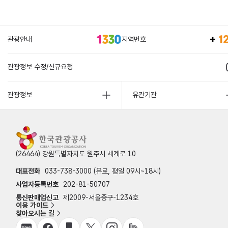
관광안내
지역번호
관광정보 수정/신규요청
관광정보
유관기관
(26464) 강원특별자치도 원주시 세계로 10
대표전화
033-738-3000 (유료, 평일 09시~18시)
사업자등록번호
202-81-50707
통신판매업신고
제2009-서울중구-1234호
이용 가이드
찾아오시는 길