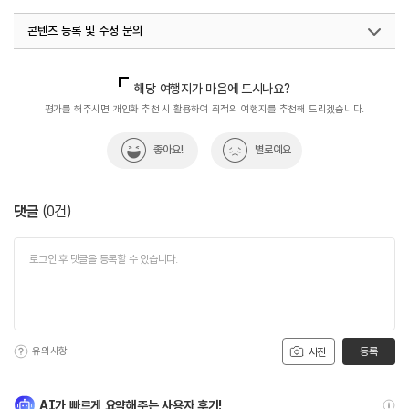
콘텐츠 등록 및 수정 문의
국내디지털마케팅팀
033-813-3500
해당 여행지가 마음에 드시나요?
평가를 해주시면 개인화 추천 시 활용하여 최적의 여행지를 추천해 드리겠습니다.
좋아요!
별로예요
댓글
(
0
건)
유의사항
등록
사진
AI가 빠르게 요약해주는 사용자 후기!