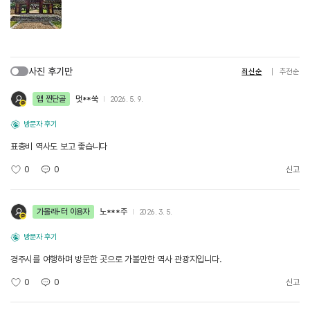
사진 후기만
최신순
추천순
앱 찐단골
멋**쑥
2026. 5. 9.
방문자 후기
표충비 역사도 보고 좋습니다
0
0
신고
가볼래-터 이용자
노***주
2026. 3. 5.
방문자 후기
경주시를 여행하며 방문한 곳으로 가볼만한 역사 관광지입니다.
0
0
신고