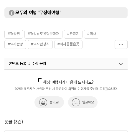
모두의 여행 '무장애여행'
#경상권
#경상남도유형문화재
#관광지
#역사
#역사관광
#역사관광지
#역사를품은곳
#역사속으로
#역사여행
#역사유적지
#역사이야기
콘텐츠 등록 및 수정 문의
#표충비
국내디지털마케팅팀
033-813-3500
해당 여행지가 마음에 드시나요?
평가를 해주시면 개인화 추천 시 활용하여 최적의 여행지를 추천해 드리겠습니다.
좋아요!
별로예요
댓글
(
3
건)