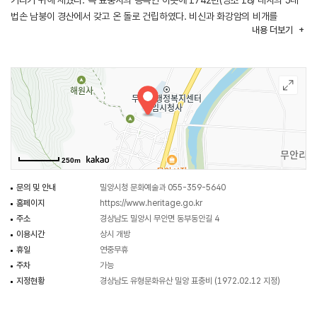
기리기 위해 세웠다. 즉 표충사의 동쪽인 이곳에 1742년(영조 18) 대사의 5대
법손 남붕이 경산에서 갖고 온 돌로 건립하였다. 비신과 화강암의 비개를
내용
더보기
갖추었고, 경주석재인 빗돌은 까만 대리석이며 좌대석과 이수는 화강암으로
되어 있다. 뒷면에는 서산대사 휴정[休靜]과 기허[驥虛]대사의 행장[行狀]이
새겨져 있고 측면에는 표충사[表忠祠]에 대한 내력을 새겼다. 비문의 내용은
영중추부사 이의현이, 글씨는 홍문관 부제학 김진상이 쓰고 판중추부사
유척기가 전서하였다.
표충비가 유명해진 이유는 나라에 큰일이 있을 때마다 비신에서 땀이 흘렀다는
이야기 때문이다. 마치 구슬처럼 흐르는데 이것을 두고 이곳 사람들은 나라와
겨레를 존중하고 근심하는 사명대사의 영험이라 하여 신성시한다. 그래서 ‘땀
250m
흘리는 표충비’로 널리 알려져 있으며, 밀양 얼음골과 만어산어산불영경석과
함께 밀양의 3대 신비로 일컬어진다.
문의 및 안내
밀양시청 문화예술과 055-359-5640
홈페이지
https://www.heritage.go.kr
주소
경상남도 밀양시 무안면 동부동안길 4
이용시간
상시 개방
휴일
연중무휴
주차
가능
지정현황
경상남도 유형문화유산 밀양 표충비 (1972.02.12 지정)