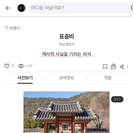
여행지
표충비
경남 밀양시
역사적 사실을 기리는 비석
5
4.1K
1
사진보기
상세정보
댓글
1
/
5