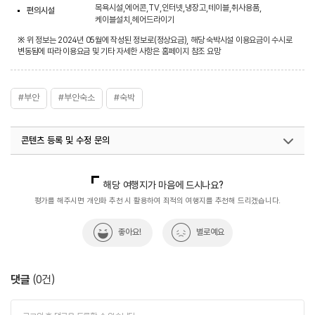
목욕시설,에어콘,TV,인터넷,냉장고,테이블,취사용품,
편의시설
케이블설치,헤어드라이기
※ 위 정보는 2024년 05월에 작성된 정보로(정상요금), 해당 숙박시설 이용요금이 수시로
변동됨에 따라 이용요금 및 기타 자세한 사항은 홈페이지 참조 요망
#부안
#부안숙소
#숙박
콘텐츠 등록 및 수정 문의
국내디지털마케팅팀
033-813-3500
해당 여행지가 마음에 드시나요?
평가를 해주시면 개인화 추천 시 활용하여 최적의 여행지를 추천해 드리겠습니다.
좋아요!
별로예요
댓글
(
0
건)