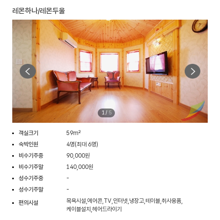
레몬하나/레몬두울
1
/
5
객실크기
59m²
숙박인원
4명(최대 6명)
비수기주중
90,000원
비수기주말
140,000원
성수기주중
-
성수기주말
-
목욕시설,에어콘,TV,인터넷,냉장고,테이블,취사용품,
편의시설
케이블설치,헤어드라이기