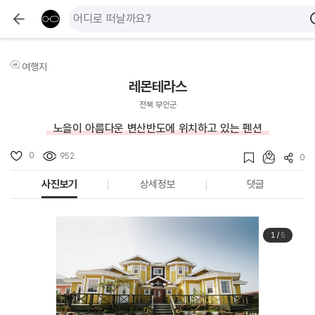
여행지
레몬테라스
전북 부안군
노을이 아름다운 변산반도에 위치하고 있는 펜션
0
952
0
사진보기
상세정보
댓글
1
/
5