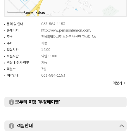
250m
문의 및 안내
063-584-1153
홈페이지
http://www.pensionlemon.com/
주소
전북특별자치도 부안군 변산면 고사길 86
주차
가능
입실시간
14:00
퇴실시간
익일 11:00
객실내 취사 여부
가능
객실수
7실
예약안내
063-584-1153
객실유형
13평형, 15평형, 18평형
더보기
규모
2층
부대시설
야외수영장, 카페, 바베큐장
모두의 여행 '무장애여행'
객실안내