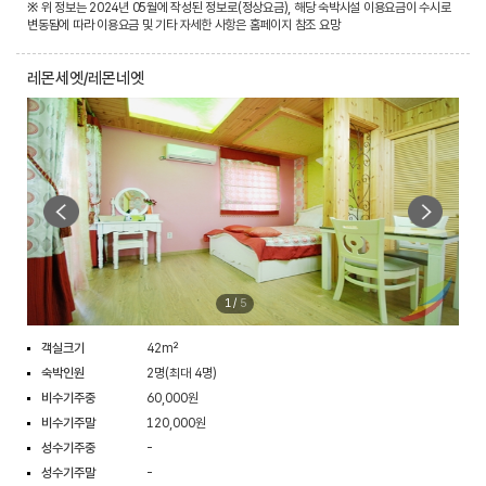
※ 위 정보는 2024년 05월에 작성된 정보로(정상요금), 해당 숙박시설 이용요금이 수시로
변동됨에 따라 이용요금 및 기타 자세한 사항은 홈페이지 참조 요망
레몬세엣/레몬네엣
1
/
5
객실크기
42m²
숙박인원
2명(최대 4명)
비수기주중
60,000원
비수기주말
120,000원
성수기주중
-
성수기주말
-