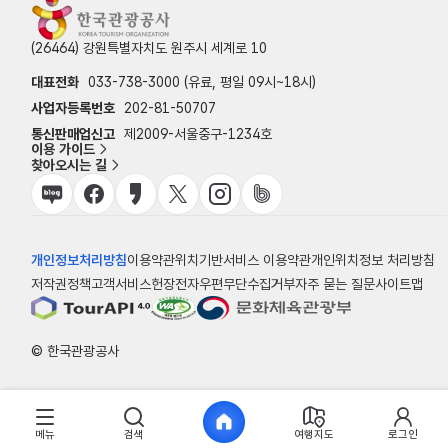
(26464) 강원특별자치도 원주시 세계로 10
대표전화
033-738-3000 (유료, 평일 09시~18시)
사업자등록번호
202-81-50707
통신판매업신고
제2009-서울중구-1234호
이용 가이드
찾아오시는 길
개인정보처리방침
이용약관
위치기반서비스 이용약관
개인위치정보 처리방침
저작권정책
고객서비스헌장
전자우편무단수집거부
자주 묻는 질문
사이트맵
© 한국관광공사
메뉴
검색
여행지도
로그인