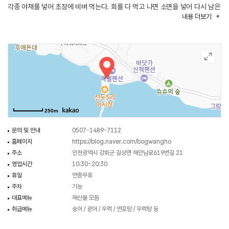
각종 야채를 넣어 초장에 비벼 먹는다. 회를 다 먹고 나면 소면을 넣어 다시 남은
내용
더보기
회와 야채와 같이 먹는 맛으로 보광호 횟집만의 특별 메뉴다. 일반 활어회와
새우구이 등 각종 해산물 메뉴가 있다.
250m
문의 및 안내
0507-1489-7112
홈페이지
https://blog.naver.com/bogwangho
주소
인천광역시 강화군 길상면 해안남로619번길 21
영업시간
10:30~20:30
휴일
연중무휴
주차
가능
대표메뉴
해산물 모듬
취급메뉴
숭어 / 광어 / 우럭 / 연포탕 / 우럭탕 등