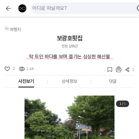
여행지
보광호횟집
인천 강화군
탁 트인 바다를 보며 즐기는 싱싱한 해산물
2
1.4K
1
사진보기
상세정보
댓글
1
/
5