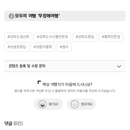
모두의 여행 '무장애여행'
#강화도생선회
#강화도수산물전문점
#강화도횟집
#물회전문점
#보광호횟집
#양푼이물회
#음식
콘텐츠 등록 및 수정 문의
국내디지털마케팅팀
033-813-3500
해당 여행지가 마음에 드시나요?
평가를 해주시면 개인화 추천 시 활용하여 최적의 여행지를 추천해 드리겠습니다.
좋아요!
별로예요
댓글
(
0
건)