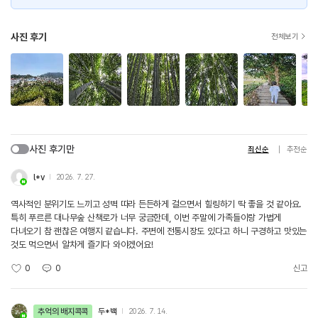
사진 후기
전체보기
사진 후기만
최신순
추천순
l*v
2026. 7. 27.
역사적인 분위기도 느끼고 성벽 따라 든든하게 걸으면서 힐링하기 딱 좋을 것 같아요.
특히 푸르른 대나무숲 산책로가 너무 궁금한데, 이번 주말에 가족들이랑 가볍게
다녀오기 참 괜찮은 여행지 같습니다. 주변에 전통시장도 있다고 하니 구경하고 맛있는
것도 먹으면서 알차게 즐기다 와야겠어요!
0
0
신고
추억의 배지콕콕
두*백
2026. 7. 14.