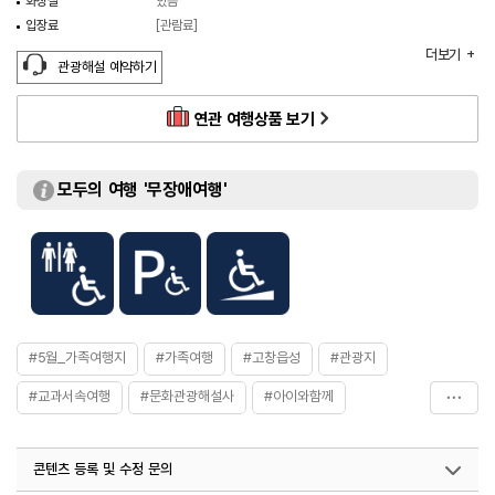
화장실
있음
입장료
[관람료]
- 어른 3,000원
더보기
- 청소년, 군인 2,000원
관광해설 예약하기
- 어린이 1,500원
※ 고창군민, 65세 이상, 6세 이하는 무료
연관 여행상품 보기
※ 입장료는 전액 고창사랑상품권으로 환급
모두의 여행 '무장애여행'
#5월_가족여행지
#가족여행
#고창읍성
#관광지
#교과서속여행
#문화관광해설사
#아이와함께
#야경_명소
#역사
#역사공부
#역사관광지
콘텐츠 등록 및 수정 문의
#역사를품은곳
#역사문화재
#역사속으로