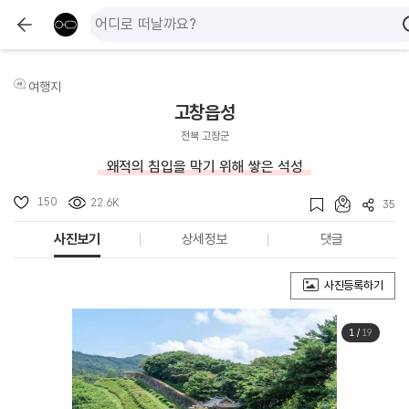
여행지
고창읍성
전북 고창군
왜적의 침입을 막기 위해 쌓은 석성
150
22.6K
35
사진보기
상세정보
댓글
사진등록하기
1
/
19