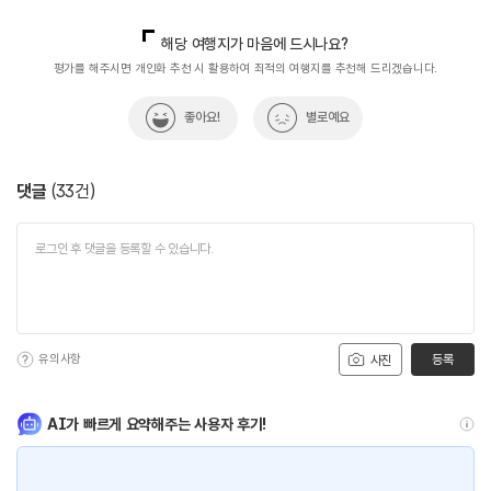
#역사여행
#역사유적
#역사유적지
#역사유적지
국내디지털마케팅팀
033-813-3500
열린관광콘텐츠팀(열린관광-모두의여행)
033-738-3425
해당 여행지가 마음에 드시나요?
#역사이야기
#역사체험
#역사탐험
#연인과함께
평가를 해주시면 개인화 추천 시 활용하여 최적의 여행지를 추천해 드리겠습니다.
#전통역사문화체험
#친구와함께
좋아요!
별로예요
댓글
(
33
건)
유의사항
등록
사진
AI가 빠르게 요약해주는 사용자 후기!