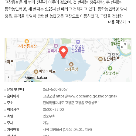
고창읍성은 세 번의 전투가 이루어 졌으며, 첫 번째는 정유재란, 두 번째는
동학농민혁명, 세 번째는 6.25사변 때라고 전해지고 있다. 동학농민혁명 당시
정읍, 흥덕을 연달아 점령한 농민군은 고창으로 이동하였다. 고창을 점령한
내용
더보기
농민군은 고창읍성 내의 옥문(獄門)을 열어 죄수를 풀어주고, 읍성 앞에 살며
부정축재를 일삼았던 은대정의 집을 불태웠다.
전봉준은 농민군들에게 엄하게 규율을 지켜 무고한 백성에게 폐단을 끼치지
못하게 하였고, 또 애매하게 잡힌 죄수를 풀어주고 주린 사람들에게 곡식을
나누어 주었다, 농민군이 고창읍성을 점령하고 동헌을 파괴한 뒤 인부(印符)를
빼앗으려 할 때 고창현감은 도주해 버렸다고 한다. 조선 단종 원년(1453)에
축성된 고창읍성은 호남내륙을 방어하는 전초기지로 빼어난 자연경관과
부분적으로 복원된 관아건물은 학습교육의 장소로 많은 발길이 이어지고 있다.
250m
(출처 : 고창군청)
문의 및 안내
063-560-8067
홈페이지
고창군청
https://www.gochang.go.kr/donghak
주소
전북특별자치도 고창군 고창읍 모양성로 1
이용시간
05:00~22:00
휴일
연중무휴
주차
가능
지정현황
사적 고창읍성 (1965.04.01. 지정)