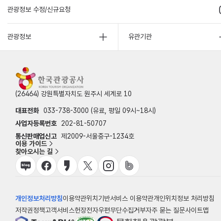
관광정보 수정/신규요청
관광정보
유관기관
(26464) 강원특별자치도 원주시 세계로 10
대표전화
033-738-3000 (유료, 평일 09시~18시)
사업자등록번호
202-81-50707
통신판매업신고
제2009-서울중구-1234호
이용 가이드
찾아오시는 길
개인정보처리방침
이용약관
위치기반서비스 이용약관
개인위치정보 처리방침
저작권정책
고객서비스헌장
전자우편무단수집거부
자주 묻는 질문
사이트맵