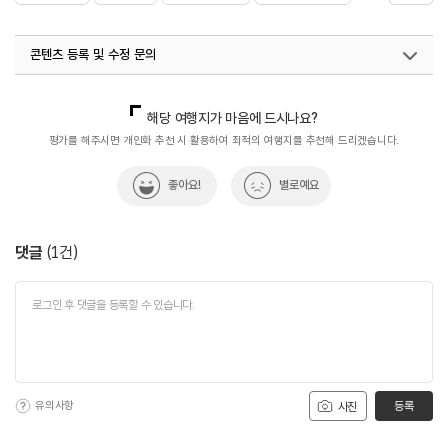
#제주도몽돌해변
#제주해변
#트레킹
#해변산책로
콘텐츠 등록 및 수정 문의
#해안도로
국내디지털마케팅팀
033-813-3500
해당 여행지가 마음에 드시나요?
평가를 해주시면 개인화 추천 시 활용하여 최적의 여행지를 추천해 드리겠습니다.
좋아요!
별로예요
댓글
(
1
건)
유의사항
등록
사진