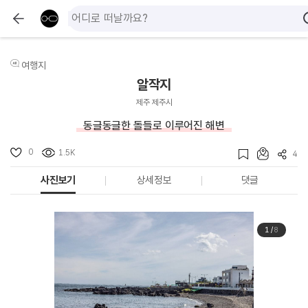
여행지
알작지
제주 제주시
동글동글한 돌들로 이루어진 해변
0
1.5K
4
사진보기
상세정보
댓글
1
/
8