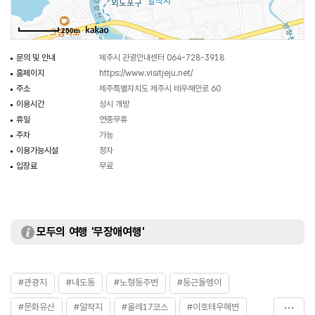
250m
문의 및 안내
제주시 관광안내센터 064-728-3918
홈페이지
https://www.visitjeju.net/
주소
제주특별자치도 제주시 테우해안로 60
이용시간
상시 개방
휴일
연중무휴
주차
가능
이용가능시설
정자
입장료
무료
모두의 여행 '무장애여행'
#관광지
#내도동
#노형동주변
#둥근돌멩이
#문화유산
#알작지
#올레17코스
#이호테우해변