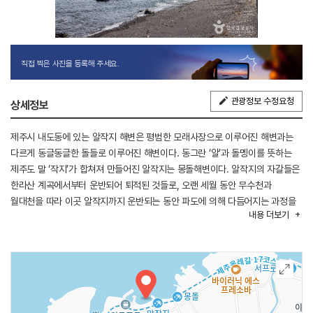
직접 찍은 사진을 등록해 주세요.
관광정보 수정요청
상세정보
제주시 내도동에 있는 알작지 해변은 평범한 모래사장으로 이루어진 해변과는
다르게 동글동글한 돌들로 이루어진 해변이다. 동그란 ‘알’과 돌멩이를 뜻하는
제주도 말 ‘작지’가 합쳐져 만들어진 알작지는 몽돌해변이다. 알작지의 자갈들은
한라산 계곡에서부터 운반되어 퇴적된 것들로, 오랜 세월 동안 무수천과
월대천을 따라 이곳 알작지까지 운반되는 동안 파도에 의해 다듬어지는 과정을
내용
더보기
겪었기 때문에 자갈의 모양이 더욱더 동글동글하다. 알작지는 독특함과
아름다움을 공식적으로 인정받아 지난 2003년 12월, 문화유산으로
지정되었다. 진하고 동그란 먹돌과 차돌로 이루어진 해안가와 부서지는 파도가
어울리는 알작지 해변의 이국적인 풍경에 전문 사진작가들도 즐겨 찾는다. 바로
옆이 도심지인데도 불구하고 알작지는 한적하고 조용한 분위기를 만끽할 수
있어, 일상에 지친 시민들이 힐링하며 휴식을 취하기에 적합한 장소이다.