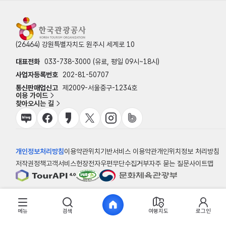
(26464) 강원특별자치도 원주시 세계로 10
대표전화
033-738-3000 (유료, 평일 09시~18시)
사업자등록번호
202-81-50707
통신판매업신고
제2009-서울중구-1234호
이용 가이드
찾아오시는 길
개인정보처리방침
이용약관
위치기반서비스 이용약관
개인위치정보 처리방침
저작권정책
고객서비스헌장
전자우편무단수집거부
자주 묻는 질문
사이트맵
© 한국관광공사
메뉴
검색
여행지도
로그인