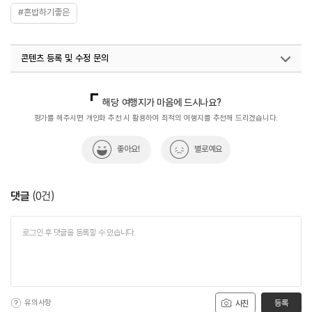
#혼밥하기좋은
콘텐츠 등록 및 수정 문의
국내디지털마케팅팀
033-813-3500
해당 여행지가 마음에 드시나요?
평가를 해주시면 개인화 추천 시 활용하여 최적의 여행지를 추천해 드리겠습니다.
좋아요!
별로예요
댓글
(
0
건)
유의사항
등록
사진