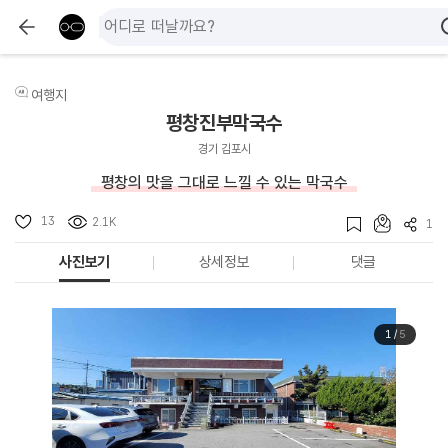
여행지
평창진부막국수
경기 김포시
평창의 맛을 그대로 느낄 수 있는 막국수
13
2.1K
1
사진보기
상세정보
댓글
1
/
5