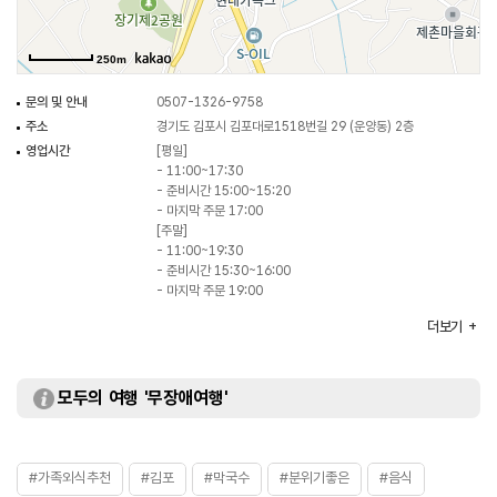
250m
문의 및 안내
0507-1326-9758
주소
경기도 김포시 김포대로1518번길 29 (운양동) 2층
영업시간
[평일]
- 11:00~17:30
- 준비시간 15:00~15:20
- 마지막 주문 17:00
[주말]
- 11:00~19:30
- 준비시간 15:30~16:00
- 마지막 주문 19:00
휴일
매주 월요일
더보기
주차
가능
대표메뉴
물막국수
취급메뉴
비빔막국수 / 들기름막국수 / 한방수육 등
모두의 여행 '무장애여행'
#가족외식추천
#김포
#막국수
#분위기좋은
#음식