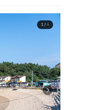
1
/
6