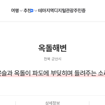
여행
추천
테마
지역
디지털
관광주민증
옥돌해변
전북 군산시
윤슬과 옥돌이 파도에 부딪히며 들려주는 소
상세정보