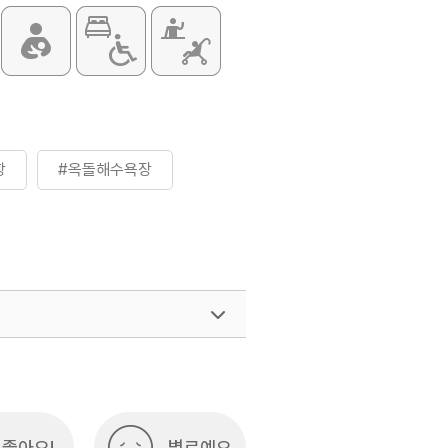
항
#옥돌해수욕장
좋아요!
별로예요