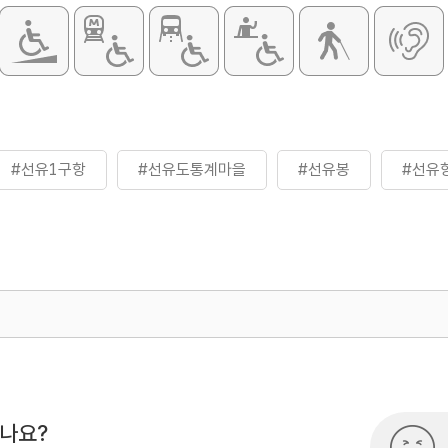
#선유1구항
#선유도통계마을
#선유봉
#선유
500
시나요?