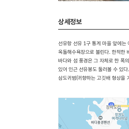
상세정보
선유항 선유 1구 통계 마을 앞에는
옥돌해수욕장으로 불린다. 한적한 
바다와 섬 풍경은 그 자체로 한 폭
있어 인근 선유봉도 둘러볼 수 있다
삼도귀범(귀향하는 고깃배 형상을 가