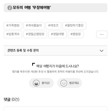
모두의 여행 '무장애여행'
#가족캠핑
#계곡물놀이
#레포츠
#물멍하기좋은
#법흥계곡
#영월군캠핑장
#영월여행
#캠핑장
#펜션
콘텐츠 등록 및 수정 문의
국내디지털마케팅팀
033-813-3500
해당 여행지가 마음에 드시나요?
평가를 해주시면 개인화 추천 시 활용하여 최적의 여행지를 추천해 드리겠습니다.
좋아요!
별로예요
댓글
(
0
건)