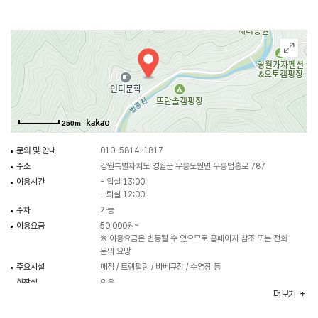
250m
문의 및 안내
010-5814-1817
주소
강원특별자치도 영월군 무릉도원면 무릉법흥로 787
이용시간
- 입실 13:00
- 퇴실 12:00
주차
가능
이용요금
50,000원~
※ 이용요금은 변동될 수 있으므로 홈페이지 참조 또는 전화
문의 요망
주요시설
매점 / 트램펄린 / 바베큐장 / 수영장 등
화장실
있음
더보기