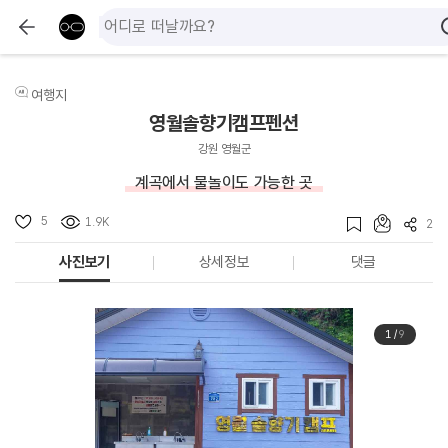
여행지
영월솔향기캠프펜션
강원 영월군
계곡에서 물놀이도 가능한 곳
5
1.9K
2
사진보기
상세정보
댓글
1
/
9