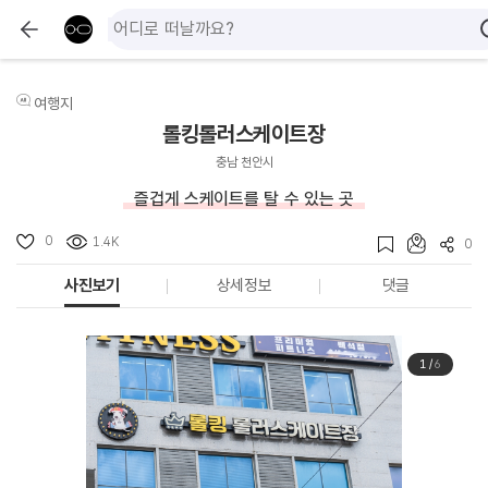
여행지
롤킹롤러스케이트장
충남 천안시
즐겁게 스케이트를 탈 수 있는 곳
0
1.4K
0
사진보기
상세정보
댓글
1
/
6