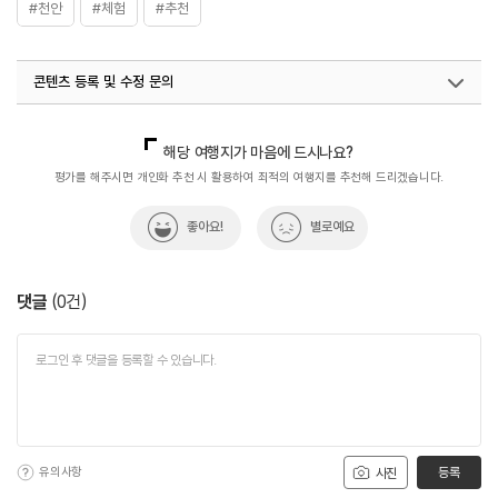
#천안
#체험
#추천
콘텐츠 등록 및 수정 문의
국내디지털마케팅팀
033-813-3500
해당 여행지가 마음에 드시나요?
평가를 해주시면 개인화 추천 시 활용하여 최적의 여행지를 추천해 드리겠습니다.
좋아요!
별로예요
댓글
(
0
건)
유의사항
등록
사진