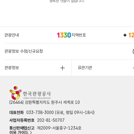
등록된 댓글이 없습니다.
관광안내
지역번호
관광정보 수정/신규요청
관광정보
유관기관
(26464) 강원특별자치도 원주시 세계로 10
대표전화
033-738-3000 (유료, 평일 09시~18시)
사업자등록번호
202-81-50707
통신판매업신고
제2009-서울중구-1234호
이용 가이드