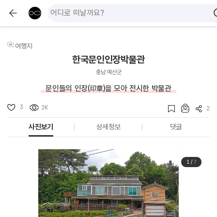
여행지
한국문인인장박물관
충남 예산군
문인들의 인장(印章)을 모아 전시한 박물관
3
2K
2
사진보기
상세정보
댓글
1
/
7