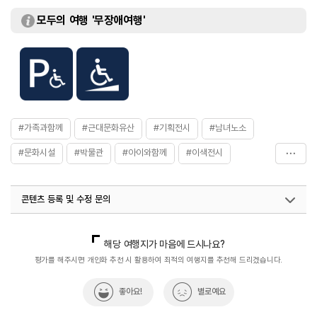
모두의 여행 '무장애여행'
#가족과함께
#근대문화유산
#기획전시
#남녀노소
#문화시설
#박물관
#아이와함께
#이색전시
#전시실
#전통&역사
#전통문화
#전통작품
콘텐츠 등록 및 수정 문의
#충청권
#한국문인인장박물관
#한국전통
국내디지털마케팅팀
033-813-3500
열린관광콘텐츠팀(열린관광-모두의여행)
033-738-3425
해당 여행지가 마음에 드시나요?
평가를 해주시면 개인화 추천 시 활용하여 최적의 여행지를 추천해 드리겠습니다.
좋아요!
별로예요