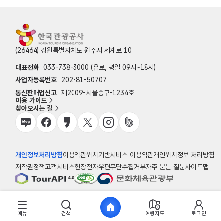
(26464) 강원특별자치도 원주시 세계로 10
대표전화
033-738-3000 (유료, 평일 09시~18시)
사업자등록번호
202-81-50707
통신판매업신고
제2009-서울중구-1234호
이용 가이드
찾아오시는 길
개인정보처리방침
이용약관
위치기반서비스 이용약관
개인위치정보 처리방침
저작권정책
고객서비스헌장
전자우편무단수집거부
자주 묻는 질문
사이트맵
© 한국관광공사
메뉴
검색
여행지도
로그인