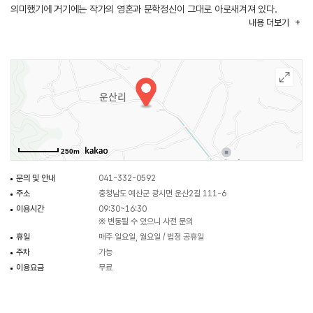
의미했기에 거기에는 작가의 영혼과 문학정신이 그대로 아로새겨져 있다.
내용
더보기
문학관이 소장하고 있는 인장은 한국 근·현대 문단사를 명멸했던 문인들의
것으로 총 600여 점에 달한다.
250m
문의 및 안내
041-332-0592
주소
충청남도 예산군 광시면 운산2길 111-6
이용시간
09:30~16:30
※ 변동될 수 있으니 사전 문의
휴일
매주 일요일, 월요일 / 법정 공휴일
주차
가능
이용요금
무료