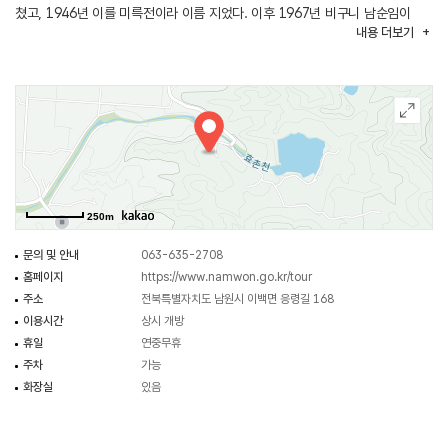
쳤고, 1946년 이를 미륵전이라 이름 지었다. 이후 1967년 비구니 남순임이
내용
더보기
마을 이름을 따서 효기사(孝基寺)로 바꾸었고, 1972년 이도륜(李道輪)이 주지로
부임하여 중창, 1977년에 현재의 이름으로 바꾸었다. 현존 건물로는 용화전,
관음전·요사채가 있다. 1946년에 세워진 미륵전(현 용화전)은 정면 3칸, 측면
1칸의 맞배지붕 건물로 내부에 석불상 2구와 아미타삼존불이 모셔져 있다.
관음전은 정면 3칸, 측면 2칸 팔작지붕 건물로 1997년에 세워졌다. 내부에
천수관음상과 지장보살상이 있으며 불상 뒤로는 근래에 제작한 여러 탱화가
걸려 있다.
250m
문의 및 안내
063-635-2708
홈페이지
https://www.namwon.go.kr/tour
주소
전북특별자치도 남원시 이백면 응령길 168
이용시간
상시 개방
휴일
연중무휴
주차
가능
화장실
있음