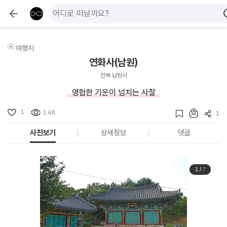
여행지
연화사(남원)
전북 남원시
영험한 기운이 넘치는 사찰
1
1.4K
1
사진보기
상세정보
댓글
1
/
7