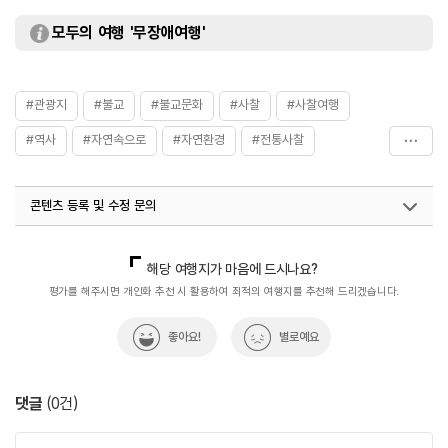
모두의 여행 '무장애여행'
#관광지
#불교
#불교문화
#사찰
#사찰여행
#역사
#자연속으로
#자연환경
#전통사찰
#종교
#한국불교
#휴식공간
#휴식여행
콘텐츠 등록 및 수정 문의
#휴식하기
#휴식하기좋은곳
국내디지털마케팅팀
033-813-3500
해당 여행지가 마음에 드시나요?
평가를 해주시면 개인화 추천 시 활용하여 최적의 여행지를 추천해 드리겠습니다.
좋아요!
별로예요
댓글
(
0
건)