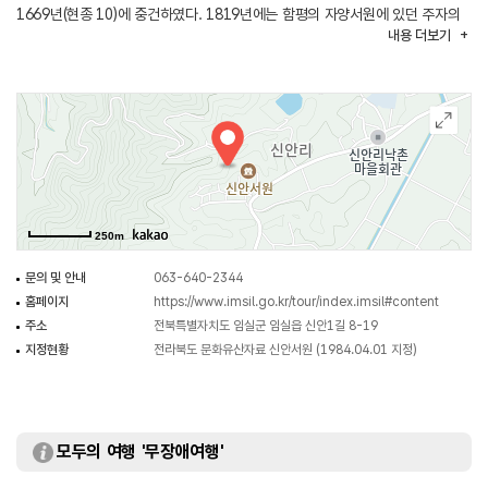
1669년(현종 10)에 중건하였다. 1819년에는 함평의 자양서원에 있던 주자의
내용
더보기
영정을 이곳으로 옮겨와 주벽으로 봉안하고 [신안]이라는 사액을 받아 서원으로
승격되었다. 그 후 1868년(고종 5) 흥선대원군의 서원철폐령에 의해
철폐되었다. 1936년에 단을 마련하여 제사를 지내오다가 1958년 10월에
복원하여 오늘에 이른다.
처음에는 이서와 한호겸만을 봉안하였으나, 1788년(정조 12)에 사림들의
결의에 따라 송경원, 한필성, 한명유, 송시태를 추가하고, 다시 김수, 강백진을
추가, 모두 9현을 배향하였다.
250m
문의 및 안내
063-640-2344
홈페이지
https://www.imsil.go.kr/tour/index.imsil#content
주소
전북특별자치도 임실군 임실읍 신안1길 8-19
지정현황
전라북도 문화유산자료 신안서원 (1984.04.01 지정)
모두의 여행 '무장애여행'