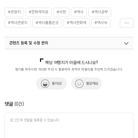
#관광지
#문화재자료
#서원
#역사
#역사공부
#역사관광지
#역사를품은곳
#역사문화재
#역사속
#역사속으로
#역사여행
#역사유적
#역사유적지
콘텐츠 등록 및 수정 문의
#역사이야기
#역사탐방
#역사탐험
#전북특별자치도문화재자료
국내디지털마케팅팀
033-813-3500
해당 여행지가 마음에 드시나요?
평가를 해주시면 개인화 추천 시 활용하여 최적의 여행지를 추천해 드리겠습니다.
좋아요!
별로예요
댓글
(
0
건)