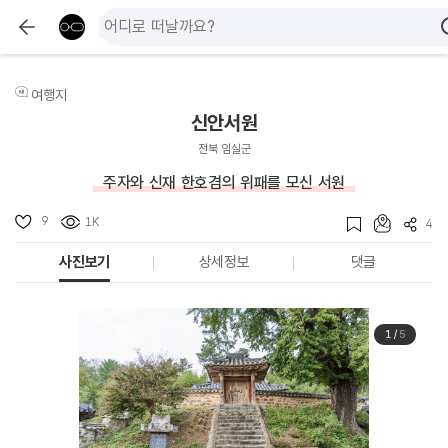
여행지
신안서원
전북 임실군
주자와 신재 한호겸의 위패를 모신 서원
9
1K
4
사진보기
상세정보
댓글
1
/
5