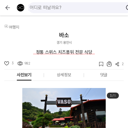
여행지
바소
경기 용인시
정통 스위스 치즈퐁뒤 전문 식당
3
982
2
사진보기
상세정보
댓글
1
/
5