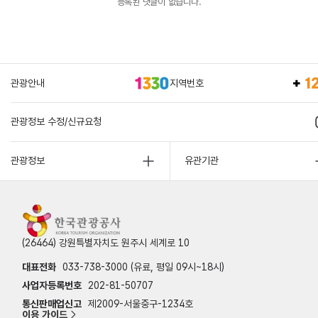
등록된 댓글이 없습니다.
관광안내
지역번호
관광정보 수정/신규요청
관광정보
유관기관
(26464) 강원특별자치도 원주시 세계로 10
대표전화
033-738-3000 (유료, 평일 09시~18시)
사업자등록번호
202-81-50707
통신판매업신고
제2009-서울중구-1234호
이용 가이드