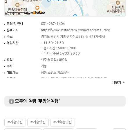
250m
문의 및 안내
031-287-1404
홈페이지
https://www.instagram.com/vasorestaurant
주소
경기도 용인시 기흥구 지삼로98번길 47 (지곡동)
영업시간
- 11:30~21:30
- 준비시간 15:00~17:00
- 마지막 주문 14:00, 20:30
휴일
매주 월요일 / 화요일
주차
가능
대표메뉴
정통 스위스 치즈푱듀
취급메뉴
안심스테이크 / 마르게리타 피자 / 알리오 올리오 등
더보기
화장실
있음
모두의 여행 '무장애여행'
#기흥맛집
#기흥맛집
#민속촌맛집