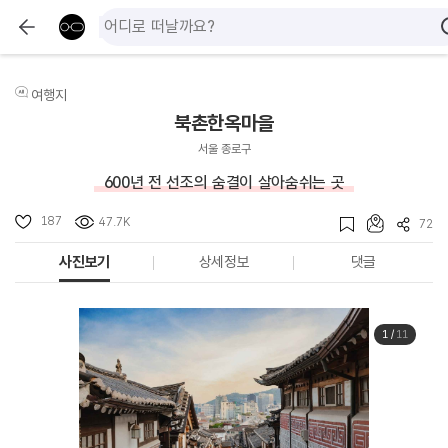
여행지
북촌한옥마을
서울 종로구
600년 전 선조의 숨결이 살아숨쉬는 곳
187
47.7K
72
사진보기
상세정보
댓글
1
/
11