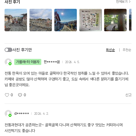
사진 후기
전체보기
사진 후기만
최신순
추천순
가볼래-터 이용자
한*****꿈
2026. 4. 5.
전통 한옥이 모여 있는 마을로 골목마다 한국적인 정취를 느낄 수 있어서 좋았습니다.
카페와 공방도 많아 산책하며 구경하기 좋고, 도심 속에서 색다른 분위기를 즐기기에
넘 좋은곳이에요.
0
0
신고
d******
2026. 4. 2.
전통과현대가 공존하는곳~ 골목골목 다니며 산책하기도 좋구 맛있는 커피마시며
사진찍기도 좋습니다