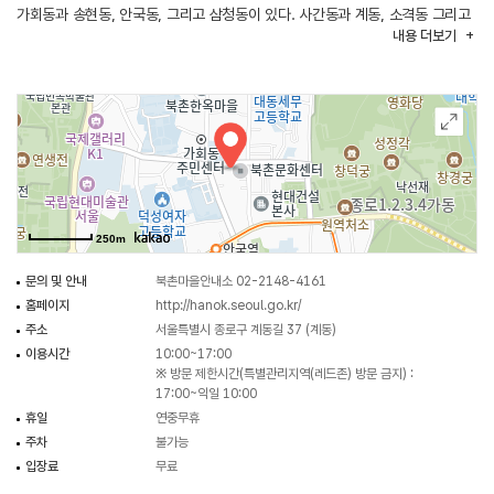
가회동과 송현동, 안국동, 그리고 삼청동이 있다. 사간동과 계동, 소격동 그리고
내용
더보기
재동에는 역사의 흔적이 동네이름으로 남아 수백 년을 지켜온 곳이기도 하다.
북촌은 조선시대에 조성된 양반층 주거지로서 1920년대까지 그다지 큰 변화가
없었는데, 1930년대에 서울의 행정구역이 확장되고, 도시구조도 근대적으로
변형되면서 변화가 일어났다. 주택경영회사들이 북촌의 대형 필지와 임야를
매입하여, 그 자리에 중소 규모의 한옥들을 집단적으로 건설하였는데, 현재
한옥들이 밀집되어 있는 가회동 11번지와 31번지, 삼청동 35번지, 계동
135번지의 한옥주거지들이 모두 이 시기에 형성되었다. 대청에 유리문을 달고,
250m
처마에 잇대어 함석 챙을 다는 등, 새로운 재료를 사용한 북촌의 한옥은
전통적인 한옥이 갖고 있는 유형적 성격을 잃지 않으면서, 근대적인 도시조직에
문의 및 안내
북촌마을안내소 02-2148-4161
적응하여 새로운 도시주택유형으로 진화했다는 점에 주목할 수 있다.
홈페이지
http://hanok.seoul.go.kr/
주소
서울특별시 종로구 계동길 37 (계동)
북촌 지역이 모두 한옥으로 이루어져 있던 1960년대와 달리, 1990년대 이후
이용시간
10:00~17:00
급속하게 들어선 다세대가구 주택 때문에 많은 수의 한옥이 사라졌지만,
※ 방문 제한시간(특별관리지역(레드존) 방문 금지) :
일부지역은 양호한 한옥들이 군집을 이룬 채 많이 남아 있다. 여러 채의 한옥이
17:00~익일 10:00
휴일
연중무휴
지붕처마를 잇대고 벽과 벽을 이웃과 함께 사용하고 있는 풍경은 우리가 잊고
주차
불가능
살았던 따뜻한 정과 살아갈 맛을 느끼게 해 준다. 북촌 지역을 걷다 보면 이어진
입장료
무료
처마선의 아름다운만큼이나 골목길의 정겨움을 느낄 수 있다. 북촌한옥마을이