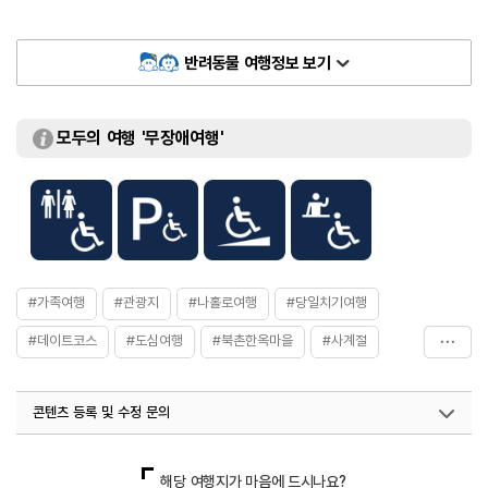
지속가능한 관광지가 될 수 있도록 침묵관광을 하도록 주의를 요한다.
※ 침묵관광이란 외부 관광객들의 관광지 방문으로 인해 주민들의 생활권과
환경권이 침해받지 않도록 큰 소리로 떠들지 않고 조용히 여행하는 관광형태를
반려동물 여행정보 보기
말한다.
※
북촌마을 방문 시 지켜야 할 ‘에티켓’
모두의 여행 '무장애여행'
- 단체관광객 방문 시 반드시 가이드 동행
- 관광버스 불법주차 금지
- 무단 침입, 무단 촬영, 무단 투기, 노상방뇨, 소음 금지
- 마을 방문시간 준수
#가족여행
#관광지
#나홀로여행
#당일치기여행
#데이트코스
#도심여행
#북촌한옥마을
#사계절
#서울근교여행
#아이와함께
#역사
#연인과함께
콘텐츠 등록 및 수정 문의
#전통가옥
#친구와함께
#한옥
국내디지털마케팅팀
033-813-3500
열린관광콘텐츠팀(열린관광-모두의여행)
033-738-3425
해당 여행지가 마음에 드시나요?