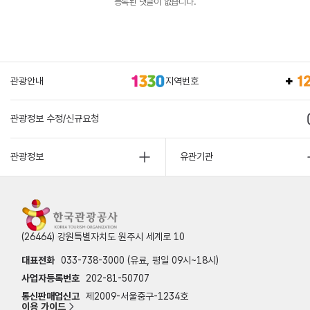
등록된 댓글이 없습니다.
관광안내
지역번호
관광정보 수정/신규요청
관광정보
유관기관
(26464) 강원특별자치도 원주시 세계로 10
대표전화
033-738-3000 (유료, 평일 09시~18시)
사업자등록번호
202-81-50707
통신판매업신고
제2009-서울중구-1234호
이용 가이드