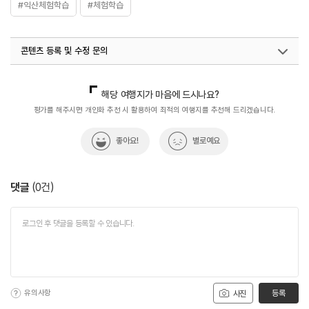
#익산체험학습
#체험학습
콘텐츠 등록 및 수정 문의
국내디지털마케팅팀
033-813-3500
해당 여행지가 마음에 드시나요?
평가를 해주시면 개인화 추천 시 활용하여 최적의 여행지를 추천해 드리겠습니다.
좋아요!
별로예요
댓글
(
0
건)
유의사항
등록
사진