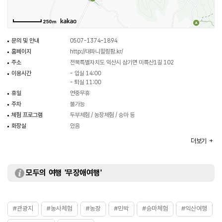
등도 아주 가까이 있다.
250m
문의 및 안내
0507-1374-1894
홈페이지
http://대파니힐링팜.kr/
주소
전북특별자치도 익산시 삼기면 미륵산1길 102
이용시간
- 입실 14:00
- 퇴실 11:00
휴일
연중무휴
주차
불가능
체험 프로그램
두부체험 / 농장체험 / 승마 등
화장실
있음
시설이용료
[숙박]
더보기
- 민들레 70,000원
- 들국화(복층) 150,000원
- 해바라기 50,000원
모두의 여행 '무장애여행'
- 진달래 100,000원
※ 체험 프로그램은 체혐 별로 상이함으로 홈페이지 참조 및
전화 문의 요망
#관광지
#농사체험
#농장
#민박
#승마체험
#익산여행