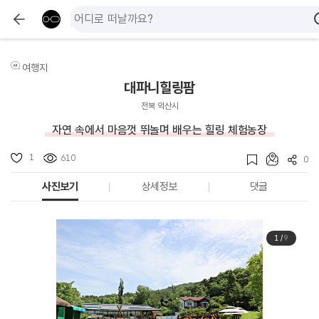
여행지
대파니힐링팜
전북 익산시
자연 속에서 마음껏 뛰놀며 배우는 힐링 체험농장
1
610
0
사진보기
상세정보
댓글
1
/
9