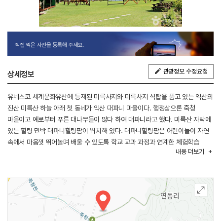
직접 찍은 사진을 등록해 주세요.
관광정보 수정요청
상세정보
유네스코 세계문화유산에 등재된 미륵사지와 미륵사지 석탑을 품고 있는 익산의
진산 미륵산 하늘 아래 첫 동네가 익산 대파니 마을이다. 행정상으론 죽청
마을이고 예로부터 푸른 대나무들이 많다 하여 대파니라고 했다. 미륵산 자락에
있는 힐링 민박 대파니힐링팜이 위치해 있다. 대파니힐링팜은 어린이들이 자연
속에서 마음껏 뛰어놀며 배울 수 있도록 학교 교과 과정과 연계한 체험학습
내용
더보기
프로그램과 교육농장, 승마체험, 농촌체험이 가능한 힐링 농촌 민박으로
운영되며 특히 농촌체험으로는 넓은 체험농장에서 수확 시기에 따라 감자,
고구마, 옥수수, 땅콩, 벼, 고추, 해바라기 등 다양한 체험을 마음껏 즐길 수 있는
농장이다.
유네스코 세계문화유산인 미륵사지와 왕궁리 유적이 차로 5분~10분 거리에
있고 국보 미륵사지석탑과 왕궁리오층석탑 그리고 보물 석불사 석조여래좌상