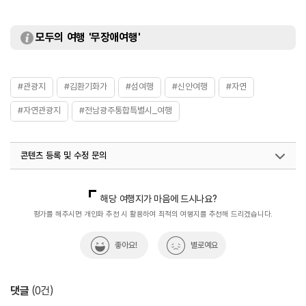
모두의 여행 '무장애여행'
#관광지
#김환기화가
#섬여행
#신안여행
#자연
#자연관광지
#전남광주통합특별시_여행
콘텐츠 등록 및 수정 문의
국내디지털마케팅팀
033-813-3500
해당 여행지가 마음에 드시나요?
평가를 해주시면 개인화 추천 시 활용하여 최적의 여행지를 추천해 드리겠습니다.
좋아요!
별로예요
댓글
(
0
건)