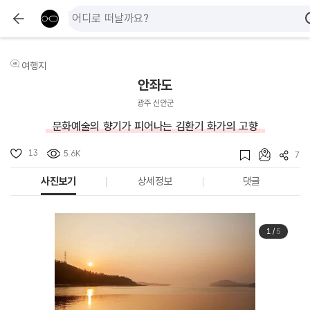
여행지
안좌도
광주 신안군
문화예술의 향기가 피어나는 김환기 화가의 고향
13
5.6K
7
사진보기
상세정보
댓글
1
/
5