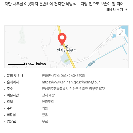
자란 나무를 이곳까지 운반하여 건축한 북방식 ㄱ자형 집으로 보존이 잘 되어
내용
더보기
있다. 또한, 안좌도에는 청동기시대의 유물인 방월리 일대의 지석묘는
문화유산으로 무덤 안에서는 주로 돌칼, 민무늬토기, 돌 화살촉 등이
출토되었다.
안좌도에는 섬과 섬을 연결하는 목교가 있다. 안좌도와 반월도, 박지도를 서로
연결하는 1,462m의 목교를 걷다 보면 다리 아래 감태, 파래와 갯벌에서
서식하는 게 종류와 짱뚱어도 볼 수 있다. 목교로 이어진 반월도와 박지도에
사계절 내내 보라색 꽃이 피도록 조성하였으며, 곳곳에 보라색 조형물이
설치되어 있어 포토존으로 인기가 높다. 밤이 되면 다리에 설치된 조명으로
250m
어두운 밤바다 위로 신비로운 보라색 다리가 펼쳐진다. 퍼플교 다리를 이용한
걷기 대회가 매년 열리고 있다.
문의 및 안내
안좌면사무소 061-240-3905
홈페이지
https://www.shinan.go.kr/home/tour
주소
전남광주통합특별시 신안군 안좌면 중부로 872
이용시간
상시 개방
휴일
연중무휴
주차
가능
화장실
있음
입장료
무료