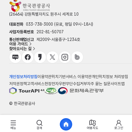
(26464) 강원특별자치도 원주시 세계로 10
대표전화
033-738-3000 (유료, 평일 09시~18시)
사업자등록번호
202-81-50707
통신판매업신고
제2009-서울중구-1234호
이용 가이드
찾아오시는 길
개인정보처리방침
이용약관
위치기반서비스 이용약관
개인위치정보 처리방침
저작권정책
고객서비스헌장
전자우편무단수집거부
자주 묻는 질문
사이트맵
© 한국관광공사
메뉴
검색
여행지도
로그인