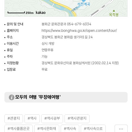
서원 출입은 전면에 자리하고 있는 중층의 관물루 아래에 설치된 환성문으로 들
수 있도록 하였으며 문을 들어서면 전면에 강당이 자리하고 전면 좌우에 동·
250m
서재가 있다. 강당 우측으로 돌아들면 토담장으로 공간이 구획된 제향공간인
사당(충정공사)이 자리하고 있으며 서재 좌측 편에 서원을 관리하는 관리사가
문의 및 안내
봉화군 문화관광과 054-679-6334
대문채를 두고 위치하고 있다. 동재 전면 우측에는 1906년 사림에서 세웠다는
홈페이지
https://www.bonghwa.go.kr/open.content/tour/
신도비와 비각이 자리하고 있으며 서원 좌측에 관리사가 있다. 봉화 삼계서원은
주소
경상북도 봉화군 봉화읍 생기마1길 24
정연한 전학후묘의 배치법을 지니고 있으며 공간의 위계성이 돋보인다.
이용시간
상시 개방
관물루와 사당은 복원된 건물로 당시의 모습은 지니지 못하고 있으나 동재와
휴일
연중무휴
서재에서 당시의 모습을 부분적이나마 찾을 수 있다. 또한 닭실마을과 연계되는
주차
가능
삼계서원의 위치와 충재선생의 인물사적 측면과 더불어 고려할 때 가치 있는
지정현황
경상북도 문화유산자료 봉화삼계서원 (2002.02.14 지정)
자료로 평가된다.
입장료
무료
모두의 여행 '무장애여행'
#관광지
#역사
#역사공부
#역사관광지
#역사를품은곳
#역사문화재
#역사속
#역사속으로