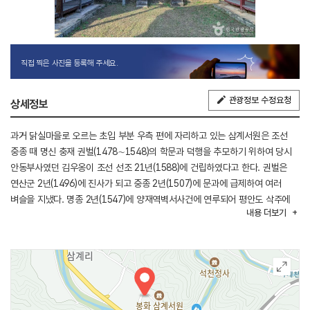
직접 찍은 사진을 등록해 주세요.
관광정보 수정요청
상세정보
과거 닭실마을로 오르는 초입 부분 우측 편에 자리하고 있는 삼계서원은 조선
중종 때 명신 충재 권벌(1478∼1548)의 학문과 덕행을 추모하기 위하여 당시
안동부사였던 김우옹이 조선 선조 21년(1588)에 건립하였다고 한다. 권벌은
연산군 2년(1496)에 진사가 되고 중종 2년(1507)에 문과에 급제하여 여러
벼슬을 지냈다. 명종 2년(1547)에 양재역벽서사건에 연루되어 평안도 삭주에
내용
더보기
유배되었으며, 이듬해에 그곳에서 죽었다. 조선 선조 31년(1601)에 한강
정구가 사당을 충정공사, 당호를 정일당, 동재를 사무사, 서재를 무불경, 정문을
환성문, 문루를 관물루라 각각 명명하였다. 그리고 현종 1년(1660)에
삼계서원으로 사액받았다. 고종 5년(1868)의 서원철폐령에 따라 충정공사,
환성문, 관물루가 훼철되었다가 1951년에 복원하였다. 서원의 배치는 앞에는
공부하는 공간을 두고, 뒤에는 제사 지내는 사당을 배치한 전학후묘의 형식이다.