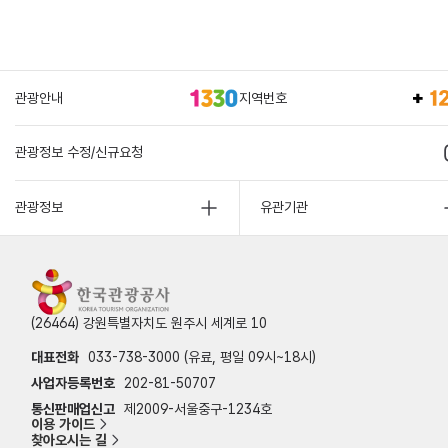
관광안내
지역번호
관광정보 수정/신규요청
관광정보
유관기관
(26464) 강원특별자치도 원주시 세계로 10
대표전화
033-738-3000 (유료, 평일 09시~18시)
사업자등록번호
202-81-50707
통신판매업신고
제2009-서울중구-1234호
이용 가이드
찾아오시는 길