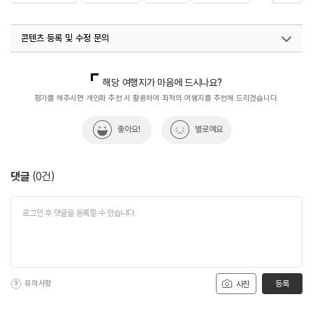
#역사여행
#역사유적
#역사유적지
#역사이야기
콘텐츠 등록 및 수정 문의
#역사탐방
#역사탐험
국내디지털마케팅팀
033-813-3500
해당 여행지가 마음에 드시나요?
평가를 해주시면 개인화 추천 시 활용하여 최적의 여행지를 추천해 드리겠습니다.
좋아요!
별로예요
댓글
(
0
건)
유의사항
등록
사진