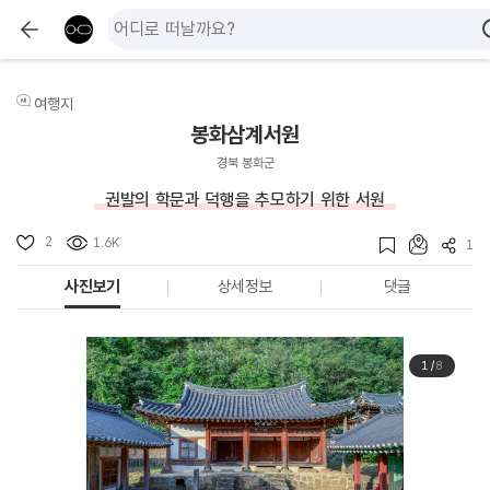
여행지
봉화삼계서원
경북 봉화군
권발의 학문과 덕행을 추모하기 위한 서원
2
1.6K
1
사진보기
상세정보
댓글
1
/
8