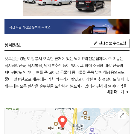
직접 찍은 사진을 등록해 주세요.
관광정보 수정요청
상세정보
맛드린은 강원도 강릉시 오죽헌 근처에 있는 낙지요리전문점이다. 주 메뉴는
낙지곱창전골, 낙지볶음, 낙지부추전 등이 있다. 그 외에 소곱창 내장 전골과
뼈다귀탕도 인기다, 뼈를 푹 고아낸 국물에 콩나물을 듬뿍 넣어 해장용으로도
좋다. 밑반찬으로 제공되는 익힌 깍두기가 맛있고 아삭한 배추 겉절이도 별미다.
제공되는 모든 반찬은 순두부를 포함해서 셀프바가 있어서 편하게 덜어다 먹을
내용
더보기
수 있다. 강릉 현지인들의 추천 맛집으로 주차는 매장 앞에 널찍한 전용
주차장이 있어 이용이 편리하다.