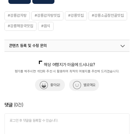
#강릉감자탕
#강릉감자탕맛집
#강릉맛집
#강릉소곱창전골맛집
#강릉해장국맛집
#음식
콘텐츠 등록 및 수정 문의
국내디지털마케팅팀
033-813-3500
열린관광콘텐츠팀(열린관광-모두의여행)
033-738-3425
해당 여행지가 마음에 드시나요?
평가를 해주시면 개인화 추천 시 활용하여 최적의 여행지를 추천해 드리겠습니다.
좋아요!
별로예요
댓글
(
0
건)