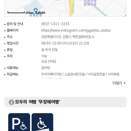
250m
문의 및 안내
0507-1311-3233
홈페이지
https://www.instagram.com/gganbu_bubu/
주소
강원특별자치도 강릉시 죽헌길85번길 6
영업시간
08:30~22:00 (라스트오더 21:20)
휴일
설·추석 당일
주차
가능
요금 (무료)
대표메뉴
감자탕
취급메뉴
우거지뼈다귀탕 / 소곱창내장전골 / 낙지곱창전골 / 낙지볶음
/ 수제돈까스 등
더보기
모두의 여행 '무장애여행'