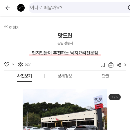
여행지
맛드린
강원 강릉시
현지인들이 추천하는 낙지요리전문점
3
627
0
사진보기
상세정보
댓글
1
/
5