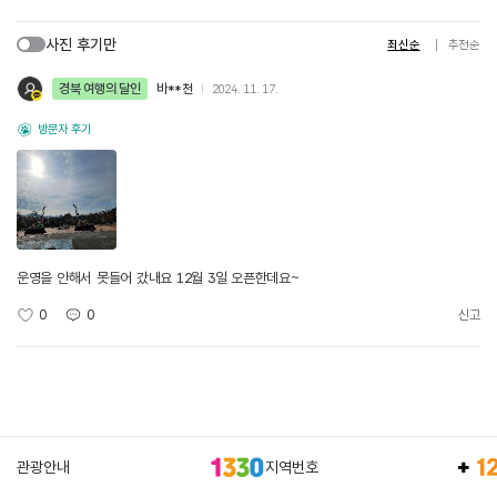
사진 후기만
최신순
추천순
경북 여행의 달인
바**천
2024. 11. 17.
방문자 후기
운영을 안해서 못들어 갔내요 12월 3일 오픈한데요~
0
0
신고
관광안내
지역번호