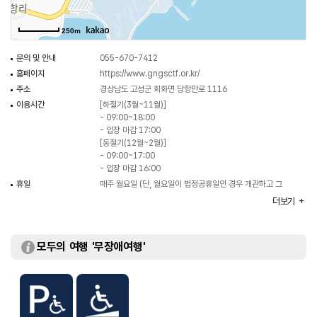
250m
문의 및 안내
055-670-7412
홈페이지
https://www.gngsctf.or.kr/
주소
경상남도 고성군 회화면 당항만로 1116
이용시간
[하절기(3월~11월)]
- 09:00~18:00
- 입장 마감 17:00
[동절기(12월~2월)]
- 09:00~17:00
- 입장 마감 16:00
휴일
매주 월요일 (단, 월요일이 법정공휴일인 경우 개관하고 그
다음 첫번째 평일에 휴관함)
더보기
주차
가능
이용요금
[당항포 관광지 입장료 개인]
- 성인(19세~64세) 7,000원
모두의 여행 '무장애여행'
- 경로(65세 이상) 3,500원
- 청소년(13세~18세) / 군인 5,000원
- 어린이(3세~12세) 4,000원
- 고성군민 1,000원
[당항포 관광지 입장료 단체(20인 이상)]
- 성인(19세~64세) 6,000원