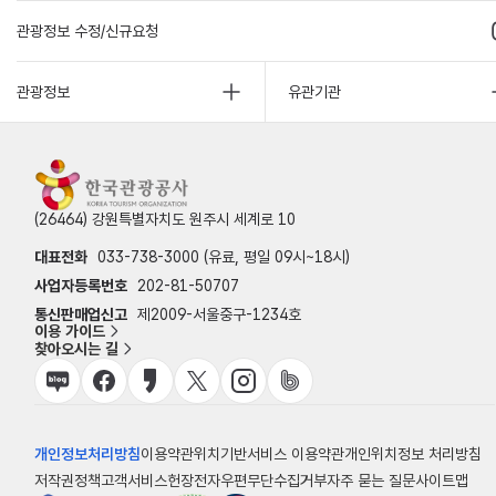
관광정보 수정/신규요청
관광정보
유관기관
(26464) 강원특별자치도 원주시 세계로 10
대표전화
033-738-3000 (유료, 평일 09시~18시)
사업자등록번호
202-81-50707
통신판매업신고
제2009-서울중구-1234호
이용 가이드
찾아오시는 길
개인정보처리방침
이용약관
위치기반서비스 이용약관
개인위치정보 처리방침
저작권정책
고객서비스헌장
전자우편무단수집거부
자주 묻는 질문
사이트맵