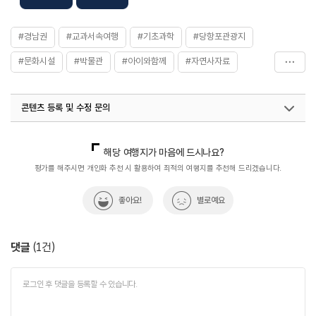
- 경로(65세 이상) 3,000원
- 청소년(13세~18세) / 군인 4,000원
#경남권
#교과서속여행
#기초과학
#당항포관광지
- 어린이(3세~12세) 3,000원
※ 무료
#문화시설
#박물관
#아이와함께
#자연사자료
- 만 3세 미만 / 국가기관에서 요양 중인 상이군경 / 장애인 /
국가유공자 / 국민기초생활수급자 / 한부모가정
#자연생태계
#자연좋은곳
#전시관
※ 당항포 관광지 입장료 결제 후 박물관 무료 입장 가능
※ 이용요금은 변동될 수 있으므로 자세한 사항은 홈페이지
콘텐츠 등록 및 수정 문의
#전통&역사문화체험
#체험학습
#체험학습공간
참조 또는 전화 문의 요망
화장실
있음
#친구와함께
국내디지털마케팅팀
033-813-3500
열린관광콘텐츠팀(열린관광-모두의여행)
033-738-3425
해당 여행지가 마음에 드시나요?
평가를 해주시면 개인화 추천 시 활용하여 최적의 여행지를 추천해 드리겠습니다.
좋아요!
별로예요
댓글
(
1
건)