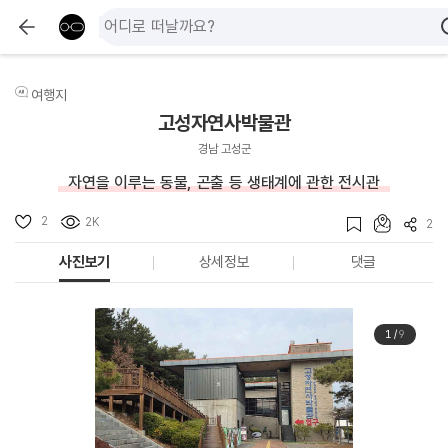
여행지
고성자연사박물관
경남 고성군
자연을 이루는 동물, 곤출 등 생태계에 관한 전시관
2
2K
2
사진보기
상세정보
댓글
1
/
9