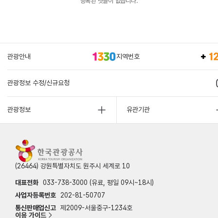
등록된 댓글이 없습니다.
관광안내
지역번호
관광정보 수정/신규요청
관광정보
유관기관
(26464) 강원특별자치도 원주시 세계로 10
대표전화
033-738-3000 (유료, 평일 09시~18시)
사업자등록번호
202-81-50707
통신판매업신고
제2009-서울중구-1234호
이용 가이드