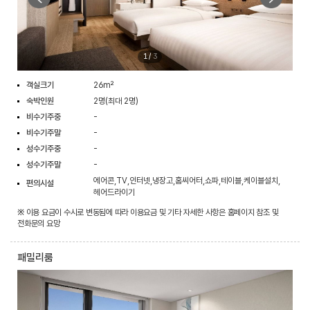
1
/
3
객실크기
26m²
숙박인원
2명(최대 2명)
비수기주중
-
비수기주말
-
성수기주중
-
성수기주말
-
에어콘,TV,인터넷,냉장고,홈씨어터,쇼파,테이블,케이블설치,
편의시설
헤어드라이기
※ 이용 요금이 수시로 변동됨에 따라 이용요금 및 기타 자세한 사항은 홈페이지 참조 및
전화문의 요망
패밀리룸