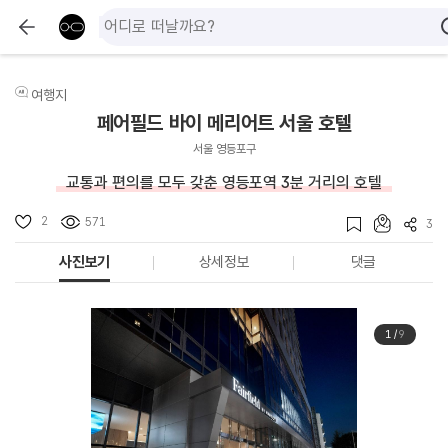
여행지
페어필드 바이 메리어트 서울 호텔
서울 영등포구
교통과 편의를 모두 갖춘 영등포역 3분 거리의 호텔
2
571
3
사진보기
상세정보
댓글
1
/
9