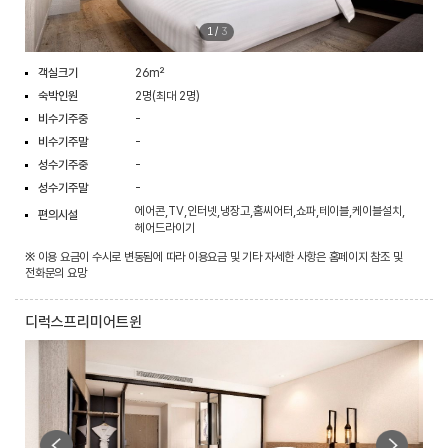
1
/
3
객실크기
26m²
숙박인원
2명(최대 2명)
비수기주중
-
비수기주말
-
성수기주중
-
성수기주말
-
에어콘,TV,인터넷,냉장고,홈씨어터,쇼파,테이블,케이블설치,
편의시설
헤어드라이기
※ 이용 요금이 수시로 변동됨에 따라 이용요금 및 기타 자세한 사항은 홈페이지 참조 및
전화문의 요망
디럭스프리미어트윈