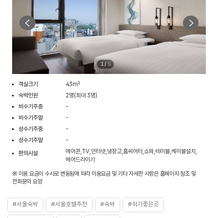
1
/
5
객실크기
43m²
숙박인원
2명(최대 3명)
비수기주중
-
비수기주말
-
성수기주중
-
성수기주말
-
에어콘,TV,인터넷,냉장고,홈씨어터,쇼파,테이블,케이블설치,
편의시설
헤어드라이기
※ 이용 요금이 수시로 변동됨에 따라 이용요금 및 기타 자세한 사항은 홈페이지 참조 및
전화문의 요망
#서울숙박
#서울호텔추천
#숙박
#쉬기좋은곳