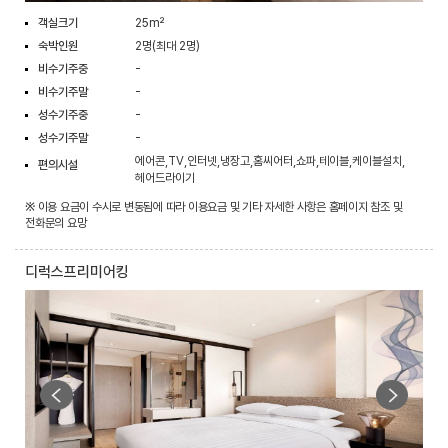
객실크기
25m²
숙박인원
2명(최대 2명)
비수기주중
-
비수기주말
-
성수기주중
-
성수기주말
-
에어콘,TV,인터넷,냉장고,홈씨어터,쇼파,테이블,케이블설치,
편의시설
헤어드라이기
※ 이용 요금이 수시로 변동됨에 따라 이용요금 및 기타 자세한 사항은 홈페이지 참조 및
전화문의 요망
디럭스프리미어킹