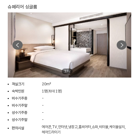
슈페리어 싱글룸
1
/
2
객실크기
20m²
숙박인원
1명(최대 1명)
비수기주중
-
비수기주말
-
성수기주중
-
성수기주말
-
에어콘,TV,인터넷,냉장고,홈씨어터,쇼파,테이블,케이블설치,
편의시설
헤어드라이기