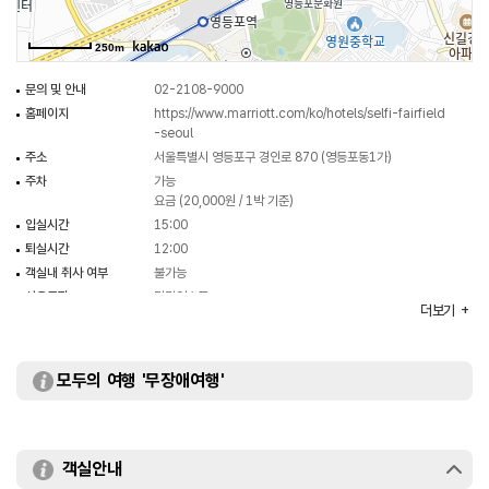
250m
문의 및 안내
02-2108-9000
홈페이지
https://www.marriott.com/ko/hotels/selfi-fairfield
-seoul
주소
서울특별시 영등포구 경인로 870 (영등포동1가)
주차
가능
요금 (20,000원 / 1박 기준)
입실시간
15:00
퇴실시간
12:00
객실내 취사 여부
불가능
식음료장
밀리언스푼
더보기
객실수
556
객실유형
슈페리어 싱글룸 / 프리미어킹 / 프리미어트윈 / 디럭스킹 /
디럭스트윈 / 디럭스프리미어킹 / 디럭스프리미어트윈 /
모두의 여행 '무장애여행'
패밀리룸
부대시설
피트니스 센터 / 편의점
객실안내