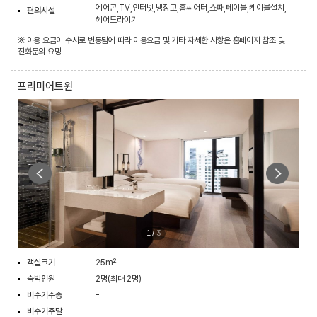
에어콘,TV,인터넷,냉장고,홈씨어터,쇼파,테이블,케이블설치,
편의시설
헤어드라이기
※ 이용 요금이 수시로 변동됨에 따라 이용요금 및 기타 자세한 사항은 홈페이지 참조 및
전화문의 요망
프리미어트윈
1
/
3
객실크기
25m²
숙박인원
2명(최대 2명)
비수기주중
-
비수기주말
-