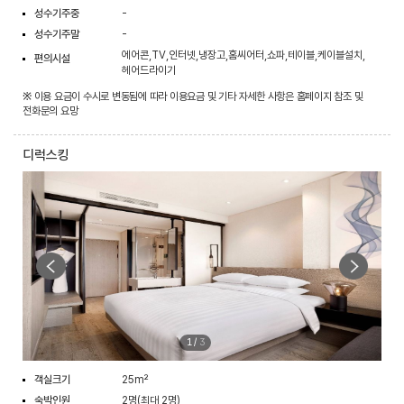
성수기주중
-
성수기주말
-
에어콘,TV,인터넷,냉장고,홈씨어터,쇼파,테이블,케이블설치,
편의시설
헤어드라이기
※ 이용 요금이 수시로 변동됨에 따라 이용요금 및 기타 자세한 사항은 홈페이지 참조 및
전화문의 요망
디럭스킹
1
/
3
객실크기
25m²
숙박인원
2명(최대 2명)