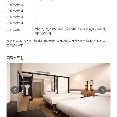
비수기주중
-
비수기주말
-
성수기주중
-
성수기주말
-
에어콘,TV,인터넷,냉장고,홈씨어터,쇼파,테이블,케이블설치,
편의시설
헤어드라이기
※ 이용 요금이 수시로 변동됨에 따라 이용요금 및 기타 자세한 사항은 홈페이지 참조 및
전화문의 요망
디럭스트윈
1
/
3