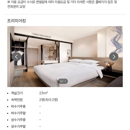
※ 이용 요금이 수시로 변동됨에 따라 이용요금 및 기타 자세한 사항은 홈페이지 참조 및
전화문의 요망
프리미어킹
1
/
3
객실크기
23m²
숙박인원
2명(최대 2명)
비수기주중
-
비수기주말
-
성수기주중
-
성수기주말
-