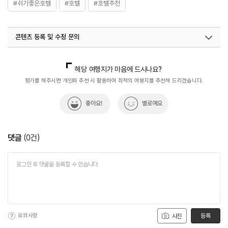
#쉬기좋은호텔
#호텔
#호텔추천
콘텐츠 등록 및 수정 문의
국내디지털마케팅팀
033-813-3500
해당 여행지가 마음에 드시나요?
평가를 해주시면 개인화 추천 시 활용하여 최적의 여행지를 추천해 드리겠습니다.
좋아요!
별로예요
댓글
(
0
건)
유의사항
등록
사진