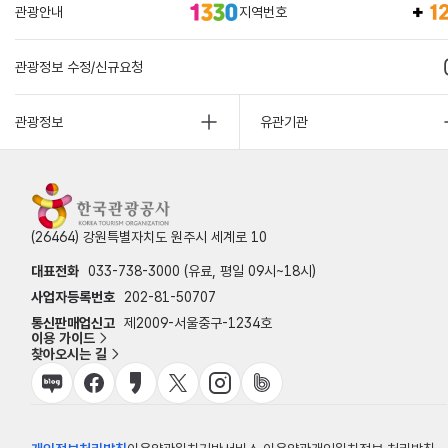
관광안내
지역번호
관광정보 수정/신규요청
관광정보
유관기관
(26464) 강원특별자치도 원주시 세계로 10
대표전화
033-738-3000 (유료, 평일 09시~18시)
사업자등록번호
202-81-50707
통신판매업신고
제2009-서울중구-1234호
이용 가이드
찾아오시는 길