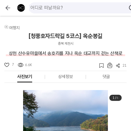
여행지
[청풍호자드락길 5코스] 옥순봉길
충북 제천시
상천 산수유마을에서 송호리를 지나 옥순 대교까지 걷는 산책로
7
6.6K
21
사진보기
상세정보
댓글
1
/
6