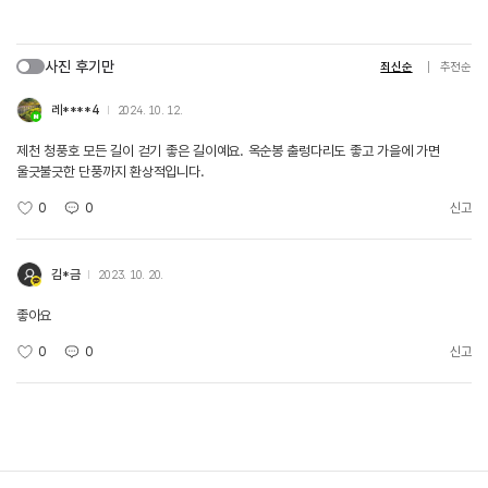
사진 후기만
최신순
추천순
레****4
2024. 10. 12.
제천 청풍호 모든 길이 걷기 좋은 길이예요. 옥순봉 출렁다리도 좋고 가을에 가면
울긋불긋한 단풍까지 환상적입니다.
0
0
신고
김*금
2023. 10. 20.
좋아요
0
0
신고