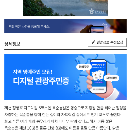
직접 찍은 사진을 등록해 주세요.
관광정보 수정요청
상세정보
제천 청풍호 자드락길 5코스인 옥순봉길은 명승으로 지정될 만큼 빼어난 절경을
자랑하는 옥순봉을 향해 걷는 길이라 자드락길 중에서도 인기 코스로 꼽힌다.
희고 푸른 여러 개의 봉우리가 마치 대나무 싹과 같다고 해서 이름 붙은
옥순봉은 제천 10경은 물론 단양 8경에도 이름을 올릴 만큼 아름답다. 맑은