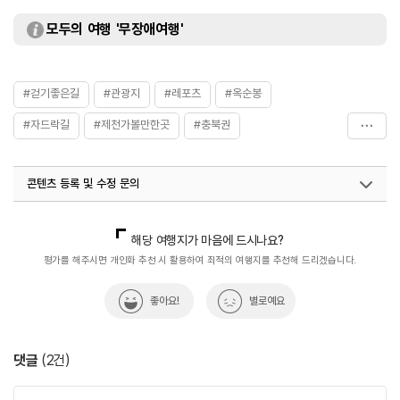
모두의 여행 '무장애여행'
#걷기좋은길
#관광지
#레포츠
#옥순봉
#자드락길
#제천가볼만한곳
#충북권
#충청북도_여행지_추천
콘텐츠 등록 및 수정 문의
국내디지털마케팅팀
033-813-3500
해당 여행지가 마음에 드시나요?
평가를 해주시면 개인화 추천 시 활용하여 최적의 여행지를 추천해 드리겠습니다.
좋아요!
별로예요
댓글
(
2
건)