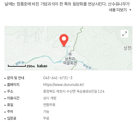
날에는 청풍호에 비친 기암괴석이 한 폭의 동양화를 연상시킨다. 산수유나무가
내용
더보기
빼곡한 상천리는 매년 봄이면 노란 산수유꽃이 흐드러지게 핀다. 마을 내에는
직접 참숯을 만드는 상천 참숯 불가마도 자리해 있다. 송호리로 접어들면 굽이진
길마다 벚나무가 반겨준다. 조금만 더 걸으면 내륙의 바다로 불리는 청풍호가
너른 품을 펼쳐 안아준다. 옥순봉 쉼터 맞은편 계단을 오르면 옥순봉이 한눈에
들어오는 전망대가 있다.
250m
문의 및 안내
043-641-6731~3
홈페이지
https://www.durunubi.kr/
주소
충청북도 제천시 수산면 옥순봉로6안길 124
이용시간
상시 개방
휴일
연중무휴
주차
가능
입장료
무료