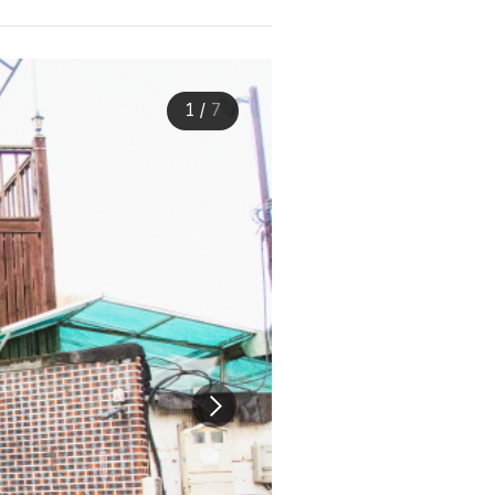
1
/
7