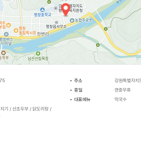
75
주소
강원특별자치도
휴일
연중무휴
대표메뉴
막국수
치기 / 산초두부 / 닭도리탕 /
등