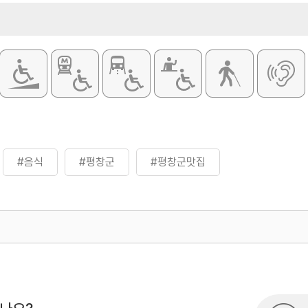
#음식
#평창군
#평창군맛집
500