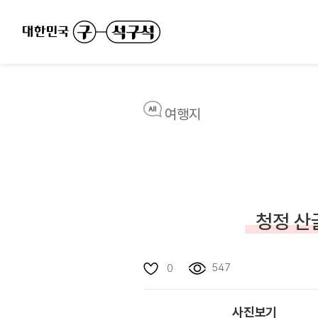
여행지
청정 산
547
0
사진보기