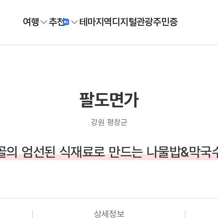
여행
추천
테마
지역
디지털
관광주민증
팔도면가
강원 평창군
골의 엄선된 식재료로 만드는 나물밥&막국
상세정보