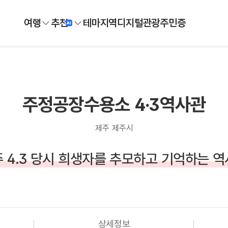
여행
추천
테마
지역
디지털
관광주민증
주정공장수용소 4·3역사관
제주 제주시
 4.3 당시 희생자를 추모하고 기억하는 
상세정보