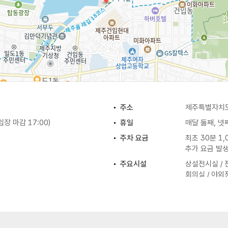
주소
제주특별자치도 
(입장 마감 17:00)
휴일
매달 둘째, 넷째
주차 요금
최초 30분 1,
추가 요금 발
주요시설
상설전시실 / 
회의실 / 야외