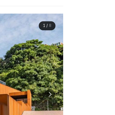
1
/
8