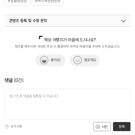
#일출캠핑장
#해수욕장캠핑장
콘텐츠 등록 및 수정 문의
국내디지털마케팅팀
033-813-3500
해당 여행지가 마음에 드시나요?
평가를 해주시면 개인화 추천 시 활용하여 최적의 여행지를 추천해 드리겠습니다.
좋아요!
별로예요
댓글
(
0
건)
유의사항
등록
사진