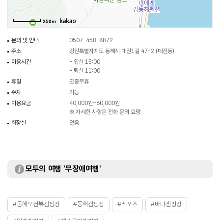
250m
문의 및 안내
0507-458-8872
주소
강원특별자치도 동해시 대진1길 47-2 (대진동)
이용시간
- 입실 15:00
- 퇴실 11:00
휴일
연중무휴
주차
가능
이용요금
40,000원~60,000원
※ 자세한 사항은 전화 문의 요망
화장실
있음
모두의 여행 '무장애여행'
#동해오션뷰캠핑장
#동해캠핑장
#레포츠
#바다캠핑장