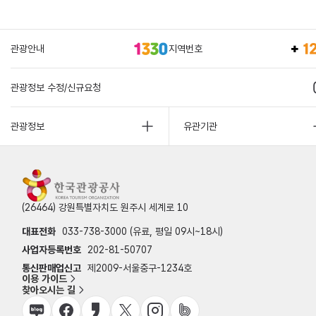
관광안내
지역번호
관광정보 수정/신규요청
관광정보
유관기관
(26464) 강원특별자치도 원주시 세계로 10
대표전화
033-738-3000 (유료, 평일 09시~18시)
사업자등록번호
202-81-50707
통신판매업신고
제2009-서울중구-1234호
이용 가이드
찾아오시는 길