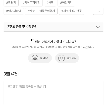
#관광지
#먹이주기체험
#목장
#목장카페
#아이와함께
#제주_느낌좋은여행지
#제주가볼만한곳
#제주여행
#힐링여행
콘텐츠 등록 및 수정 문의
국내디지털마케팅팀
033-813-3500
지역관광육성팀(산업관광)
033-738-3637
해당 여행지가 마음에 드시나요?
평가를 해주시면 개인화 추천 시 활용하여 최적의 여행지를 추천해 드리겠습니다.
좋아요!
별로예요
댓글
(
4
건)