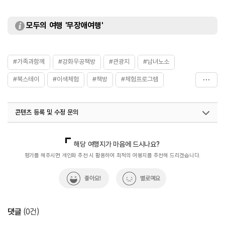
모두의 여행 '무장애여행'
#가족과함께
#강화우공책방
#관광지
#남녀노소
#북스테이
#이색체험
#책방
#체험프로그램
#친구와함께
#휴식공간
#휴식여행
#휴식하기
콘텐츠 등록 및 수정 문의
#휴식하기좋은곳
국내디지털마케팅팀
033-813-3500
해당 여행지가 마음에 드시나요?
평가를 해주시면 개인화 추천 시 활용하여 최적의 여행지를 추천해 드리겠습니다.
좋아요!
별로예요
댓글
(
0
건)