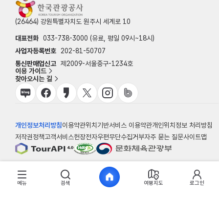
(26464) 강원특별자치도 원주시 세계로 10
대표전화
033-738-3000 (유료, 평일 09시~18시)
사업자등록번호
202-81-50707
통신판매업신고
제2009-서울중구-1234호
이용 가이드
찾아오시는 길
개인정보처리방침
이용약관
위치기반서비스 이용약관
개인위치정보 처리방침
저작권정책
고객서비스헌장
전자우편무단수집거부
자주 묻는 질문
사이트맵
© 한국관광공사
메뉴
검색
여행지도
로그인