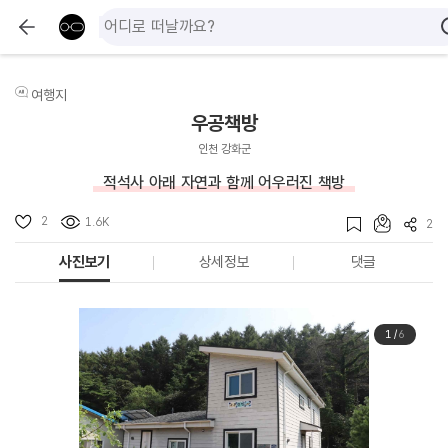
여행지
우공책방
인천 강화군
적석사 아래 자연과 함께 어우러진 책방
2
1.6K
2
사진보기
상세정보
댓글
1
/
6