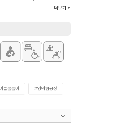
000원~160,000원
더보기
설 100,000원~200,000원
 변동될 수 있으므로 홈페이지 참조
의 요망
 / 펜션 / 물놀이장
#여름물놀이
#영덕캠핑장