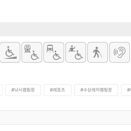
- 카라반 50,
- 펜션형 숙박시
※ 이용요금은
또는 전화 문
샤워장
주요시설
카라반 / 사이트
#낚시캠핑장
#레포츠
#수상레저캠핑장