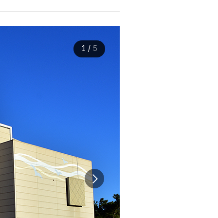
1
/
5