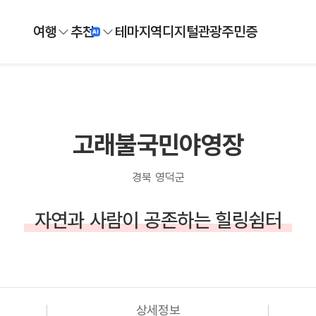
여행
추천
테마
지역
디지털
관광주민증
고래불국민야영장
경북 영덕군
자연과 사람이 공존하는 힐링쉼터
상세정보