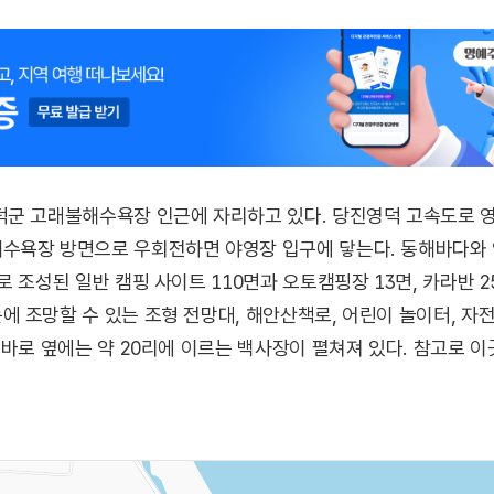
군 고래불해수욕장 인근에 자리하고 있다. 당진영덕 고속도로 영덕
욕장 방면으로 우회전하면 야영장 입구에 닿는다. 동해바다와 인접한 
 조성된 일반 캠핑 사이트 110면과 오토캠핑장 13면, 카라반 2
 조망할 수 있는 조형 전망대, 해안산책로, 어린이 놀이터, 자
 바로 옆에는 약 20리에 이르는 백사장이 펼쳐져 있다. 참고로 
, 해맞이공원, 대게의 주산지인 강구항과 삼사해상공원 등이 있어
면 사무소 인근으로 가면 마트와 식당이 있다.