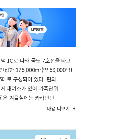
 IC로 나와 국도 7호선을 타고
175,000㎡(약 53,000평)
5대로 구성되어 있다. 편의
전거 대여소가 있어 가족단위
이곳은 겨울철에는 카라반만
 연계 관광이 용이하다. 주변에는
내용
더보기