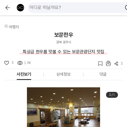
여행지
보문한우
경북 경주시
특상급 한우를 맛볼 수 있는 보문관광단지 맛집
3
1.9K
3
사진보기
상세정보
댓글
1
/
5