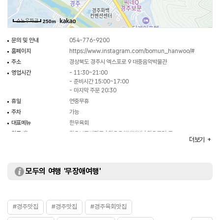
250m
문의 및 안내
054-776-9200
홈페이지
https://www.instagram.com/bomun_hanwoo/#
주소
경상북도 경주시 엑스포로 9 대중음악박물관
영업시간
- 11:30~21:00
- 준비시간 15:00~17:00
- 마지막 주문 20:30
휴일
연중무휴
주차
가능
대표메뉴
한우육회
취급메뉴
한우불고기전골 / 한우육회비빔밥 / 한우곰탕 등
더보기
화장실
있음
모두의 여행 '무장애여행'
#경주맛집
#경주맛집
#경주육회맛집