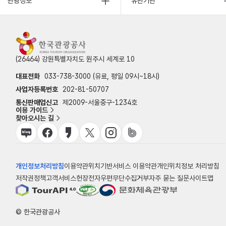
관광정보
유관기관
(26464) 강원특별자치도 원주시 세계로 10
대표전화
033-738-3000 (유료, 평일 09시~18시)
사업자등록번호
202-81-50707
통신판매업신고
제2009-서울중구-1234호
이용 가이드
찾아오시는 길
개인정보처리방침
이용약관
위치기반서비스 이용약관
개인위치정보 처리방침
저작권정책
고객서비스헌장
전자우편무단수집거부
자주 묻는 질문
사이트맵
© 한국관광공사