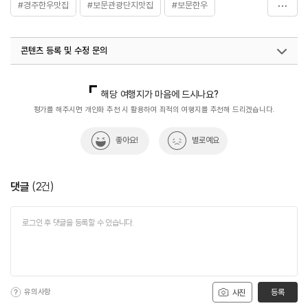
#경주한우맛집
#보문관광단지맛집
#보문한우
#음식
콘텐츠 등록 및 수정 문의
국내디지털마케팅팀
033-813-3500
해당 여행지가 마음에 드시나요?
평가를 해주시면 개인화 추천 시 활용하여 최적의 여행지를 추천해 드리겠습니다.
좋아요!
별로예요
댓글
(
2
건)
유의사항
등록
사진