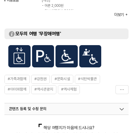
이용요금
[개인]
- 어른 2,000원
- 청소년/군인 1,500원
더보기
- 어린이 1,000원
[단체 (20인 이상)]
- 어른 1,500원
- 청소년/군인 1,000원
모두의 여행 '무장애여행'
- 어린이 500원
규모
건축연면적 6,876.49㎡ / 지상 3층 / 지하 1층
주요시설
실내 전시실 / 옥외전시장 / 전망대
화장실
있음
#가족과함께
#강원권
#문화시설
#석탄박물관
#아이와함께
#역사관광지
#역사체험
#태백가볼만한곳
콘텐츠 등록 및 수정 문의
국내디지털마케팅팀
033-813-3500
열린관광콘텐츠팀(열린관광-모두의여행)
033-738-3425
해당 여행지가 마음에 드시나요?