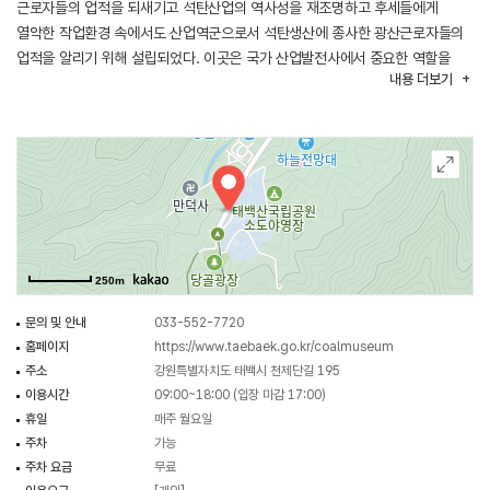
근로자들의 업적을 되새기고 석탄산업의 역사성을 재조명하고 후세들에게
열악한 작업환경 속에서도 산업역군으로서 석탄생산에 종사한 광산근로자들의
업적을 알리기 위해 설립되었다. 이곳은 국가 산업발전사에서 중요한 역할을
내용
더보기
수행한 태백시 석탄산업의 모든 것을 알 수 있다.
250m
문의 및 안내
033-552-7720
홈페이지
https://www.taebaek.go.kr/coalmuseum
주소
강원특별자치도 태백시 천제단길 195
이용시간
09:00~18:00 (입장 마감 17:00)
휴일
매주 월요일
주차
가능
주차 요금
무료