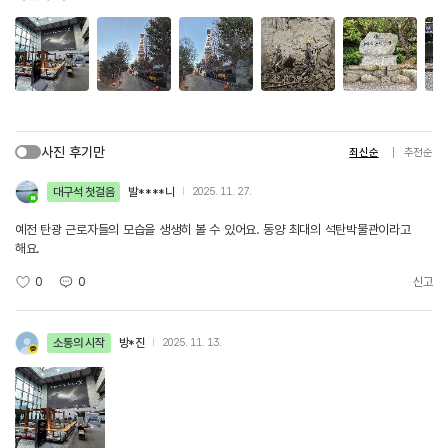
사진 후기만
최신순
추천순
대구석 첫걸음
발****니
2025. 11. 27.
예전 탄광 근로자들의 모습을 생생히 볼 수 있어요. 동양 최대의 석탄박물관이라고
해요.
0
0
신고
소통의 시작
방*진
2025. 11. 13.