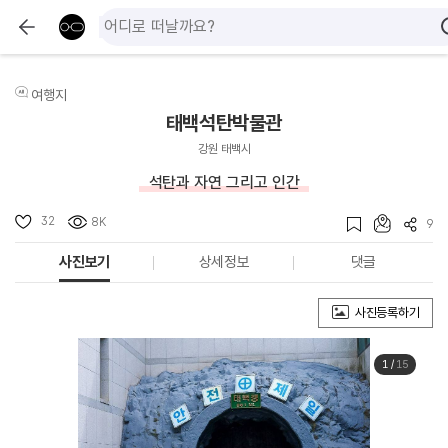
여행지
태백석탄박물관
강원 태백시
석탄과 자연 그리고 인간
32
8K
9
사진보기
상세정보
댓글
사진등록하기
1
/
15