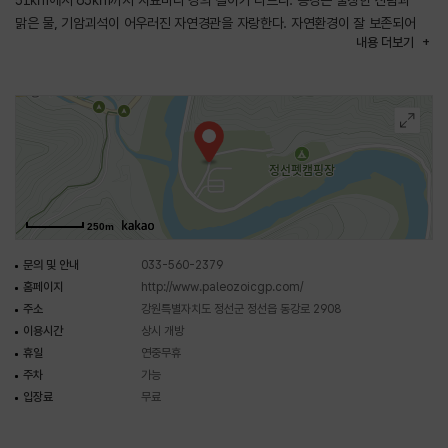
51㎞에서 65㎞까지 자료마다 강의 길이가 다르다. 동강은 울창한 산림과
맑은 물, 기암괴석이 어우러진 자연경관을 자랑한다. 자연환경이 잘 보존되어
내용
더보기
있어 생태계의 보고로도 알려져 있으며 수달, 어름치, 쉬리 등 다양한 멸종
위기종 동식물이 서식하고 있다. 이러한 이유로 동강은 2002년에 유네스코의
생물권 보전지역으로 지정되었다.
동강은 래프팅, 카약, 수영, 하이킹, 트레킹 등 다양한 레포츠를 즐길 수 있는
곳이다. 특히, 동강의 상류인 조양강에서 출발하는 동강래프팅은 우리나라에서
가장 인기 있는 래프팅 코스 중 하나이다. 동강 주변에는 휴식과 레저를 즐길 수
있는 시설이 풍부하다. 강변에는 피크닉을 즐기거나 바비큐를 할 수 있는 공원이
있으며, 강가를 따라 산책을 즐길 수도 있다. 주변에 숙박시설과 레스토랑도
250m
많아 동강의 레저스포츠를 즐긴 후 편안한 휴식을 취하며 맛집을 방문할 수
있다. 또한 해발 600m의 높은 곳에 동강전망자연휴양림이 위치하고 있어
문의 및 안내
033-560-2379
동강과 백운산의 절경을 볼 수 있다.
홈페이지
http://www.paleozoicgp.com/
주소
강원특별자치도 정선군 정선읍 동강로 2908
이용시간
상시 개방
휴일
연중무휴
주차
가능
입장료
무료