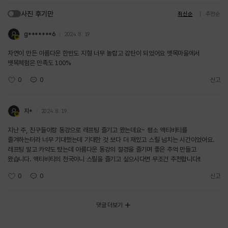
사진 후기만
최신순
추천순
g*******6
2024. 8. 19.
자연이 만든 아름다운 한반도 지형 너무 놀랍고 감탄이 되었어요 뗏목마을에서
뗏목체험은 만족도 100%
0
0
신고
지*
2024. 8. 19.
지난 주, 친구들이랑 동강으로 래프팅 즐기고 왔는데요~ 평소 액티비티를
즐겨하는터라 너무 기대했는데 기대한 것 보다 더 재밌고 스릴 넘치는 시간이었어요.
래프팅 말고 카약도 탔는데 아름다운 동강의 절경을 즐기며 좋은 추억 만들고
왔습니다. 액티비티의 천국이니 스릴을 즐기고 싶으시다면 무조건 추천합니다!!
0
0
신고
댓글 더보기