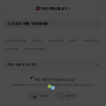
연관 여행상품 보기
모두의 여행 '무장애여행'
#강원도힐링여행
#관광지
#수상레포츠
#자연
#자연관광지
#정선여행
#정선자연휴양림
콘텐츠 등록 및 수정 문의
국내디지털마케팅팀
033-813-3500
해당 여행지가 마음에 드시나요?
평가를 해주시면 개인화 추천 시 활용하여 최적의 여행지를 추천해 드리겠습니다.
좋아요!
별로예요