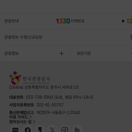
관광안내
지역번호
관광정보 수정/신규요청
관광정보
유관기관
(26464) 강원특별자치도 원주시 세계로 10
대표전화
033-738-3000 (유료, 평일 09시~18시)
사업자등록번호
202-81-50707
통신판매업신고
제2009-서울중구-1234호
이용 가이드
찾아오시는 길