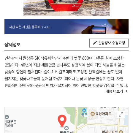
직접 찍은 사진을 등록해 주세요.
관광정보 수정요청
상세정보
인천광역시 원창동 SK 석유화학단지 주변에 벚꽃 600여 그루를 심어 조성한
공원이다. 40년이 지난 세월만큼 벚나무도 성장하여 봄이 되면 하늘을 뒤덮는
벚꽃의 향연이 펼쳐진다. 길이 1.5 킬로미터로 조성된 산책길에는 끝도 없이
펼쳐지는 벚꽃나무들이 눈처럼 하얗게 피어나 눈꽃 세상을 연상케 한다. 자연
친화적인 산책로와 곳곳에 벤치가 설치되어 있어 만발한 벚꽃을 감상할 수 있다.
내용
더보기
산책로를 따라 군락을 이룬 벚꽃이 만개한 하단에는 노란색 개나리도 함께 피어
노란색과 연분홍색의 화려한 색 잔치가 펼쳐진다.
이곳에서 벚꽃을 감상할 수 있는 시기는 벚꽃 만개일로부터 일주일가량이다. SK
석유화학벚꽃동산은 일주일가량만 시민들에게 개방되므로 방문 전에 개방
시기를 알아봐야 한다.
주차장이 마련되지 않는 경우가 있으니 확인하고 대중교통을 이용하는 것이