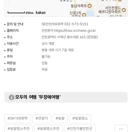
좋다. 주변에 연희공원과 청라호수공원 등을 둘러볼 수 있다.
250m
문의 및 안내
SK인천석유화학 032-570-5151
홈페이지
인천투어
https://itour.incheon.go.kr
주소
인천광역시 서해구 봉수대로 415 (원창동)
이용시간
상시 개방
휴일
벚꽃 개화 시기 7일 개방
주차
불가능
화장실
있음
입장료
무료
모두의 여행 '무장애여행'
#SK석유화학
#관광지
#벚꽃
#벚꽃명소
#벚꽃명소추천
#벚꽃명소추천
#인천가볼만한곳