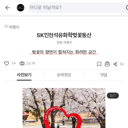
여행지
SK인천석유화학벚꽃동산
인천 서해구
벚꽃의 향연이 펼쳐지는 화려한 공간
14
26.7K
62
사진보기
상세정보
댓글
1
/
7