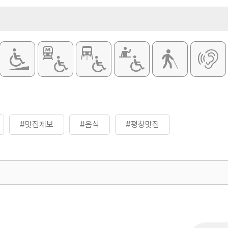
#맛집제보
#음식
#평창맛집
500