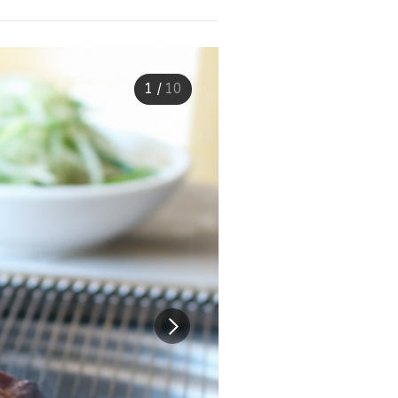
1
/
10