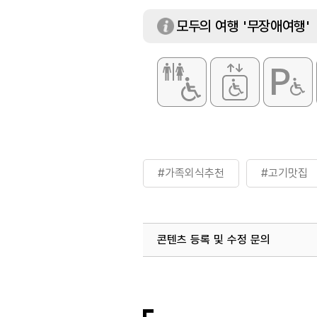
모두의 여행 '무장애여행'
#가족외식추천
#고기맛집
콘텐츠 등록 및 수정 문의
국내디지털마케팅팀
033-813-3