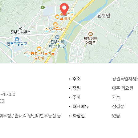
주소
강원특별자치도
휴일
매주 화요일
~17:00
주차
가능
30
대표메뉴
삼겹살
회무침 / 솔더랙 양갈비한우등심 등
화장실
있음