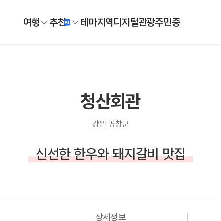
여행
추천
테마
지역
디지털
관광주민증
청산회관
강원 평창군
신선한 한우와 돼지갈비 맛집
상세정보